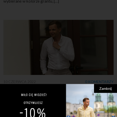
wybierane w kolorze grantu, […]
10 CZERWCA 2022
0 KOMENTARZY
Zamknij
Czym jest sprezzatura?
Pozornie źle zawiązany krawat? Rozpięte mankiety? Czy to
błędy? Nie! To sprezzatura! Wiele osób często pyta mnie –
czym jest sprezzatura? Wyjaśnienie tego pojęcia jest