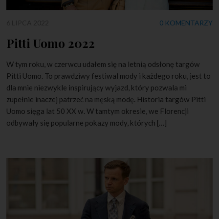
6 LIPCA 2022
0 KOMENTARZY
Pitti Uomo 2022
W tym roku, w czerwcu udałem się na letnią odsłonę targów
Pitti Uomo. To prawdziwy festiwal mody i każdego roku, jest to
dla mnie niezwykle inspirujący wyjazd, który pozwala mi
zupełnie inaczej patrzeć na męską modę. Historia targów Pitti
Uomo sięga lat 50 XX w. W tamtym okresie, we Florencji
odbywały się popularne pokazy mody, których […]