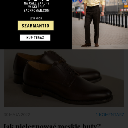
jednocześnie proste i skomplikowane. Jest to swego rodzaju
niedbalstwo i łamanie modowych reguł, ale co najważniejsze –
jest to świadome niedbalstwo, którego celem jest przede
wszystkim wyrażenie siebie. Rozpięcie koszuli […]
30 MAJA 2022
1 KOMENTARZ
Jak pielęgnować męskie buty?