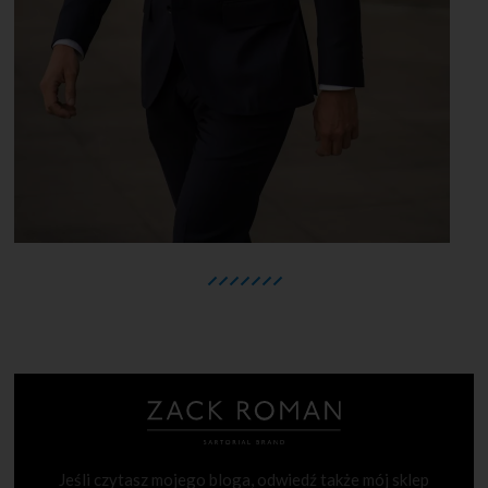
Jeśli czytasz mojego bloga, odwiedź także mój sklep