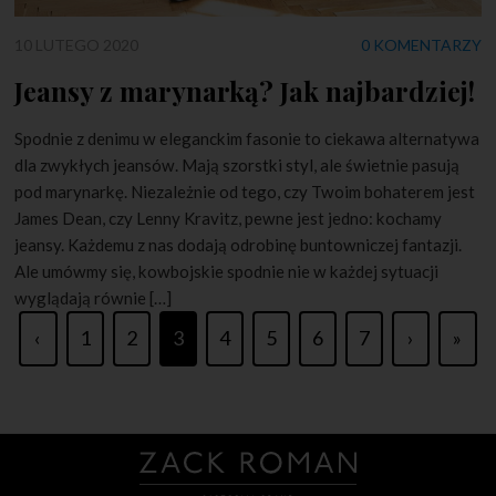
10 LUTEGO 2020
0 KOMENTARZY
Jeansy z marynarką? Jak najbardziej!
Spodnie z denimu w eleganckim fasonie to ciekawa alternatywa
dla zwykłych jeansów. Mają szorstki styl, ale świetnie pasują
pod marynarkę. Niezależnie od tego, czy Twoim bohaterem jest
James Dean, czy Lenny Kravitz, pewne jest jedno: kochamy
jeansy. Każdemu z nas dodają odrobinę buntowniczej fantazji.
Ale umówmy się, kowbojskie spodnie nie w każdej sytuacji
wyglądają równie […]
‹
1
2
3
4
5
6
7
›
»