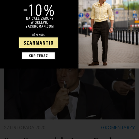
nie ma ich przecież tak wielu. Mimo wszystko postanowiłem
zaryzykować. Tak powstał grafitowy dwurzędowiec –
Lancaster. Jestem z niego […]
27 LISTOPADA 2020
0 KOMENTARZY