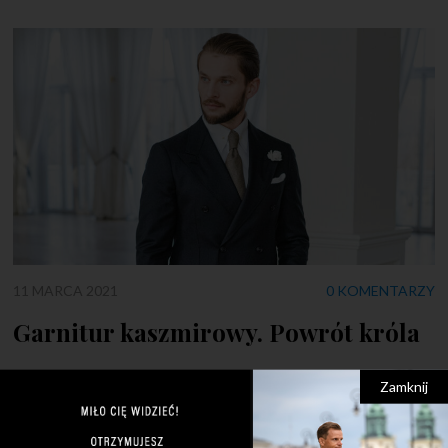
11 MARCA 2021
0 KOMENTARZY
Garnitur kaszmirowy. Powrót króla
Lata 80. wracają. Z ich dorobku wybieramy to, co najlepsze.
Zamknij
Kaszmirowy garnitur w minimalistycznym stylu. Od dawna mi
go brakowało. Kaszmirowy garnitur jest niemal niemożliwy do
kupienia. To rzecz dla tych mężczyzn, którzy kochają klasykę, a