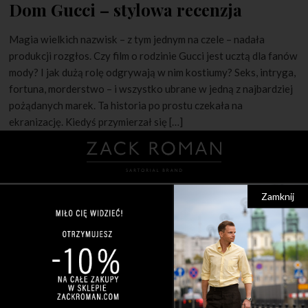
Dom Gucci – stylowa recenzja
Magia wielkich nazwisk – z tym jednym na czele – nadała
produkcji rozgłos. Czy film o rodzinie Gucci jest ucztą dla fanów
mody? I jak dużą rolę odgrywają w nim kostiumy? Seks, intryga,
fortuna, morderstwo – i wszystko ubrane w jedną z najbardziej
pożądanych marek. Ta historia po prostu czekała na
ekranizację. Kiedyś przymierzał się […]
Zamknij