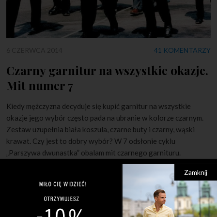
6 CZERWCA 2014
41 KOMENTARZY
Czarny garnitur na wszystkie okazje.
Mit numer 7
Kiedy mężczyzna decyduje się kupić garnitur na wszystkie
okazje jego wybór często pada na ubranie w kolorze czarnym.
Zestaw uzupełnia biała koszula, czarne buty i czarny, wąski
krawat. Czy jest to dobry wybór? W 7 odsłonie cyklu
„Parszywa dwunastka” obalam mit czarnego garnituru.
Zamknij