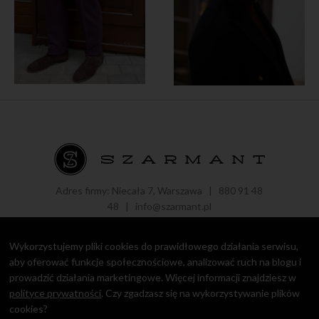
Adres firmy: Niecała 7, Warszawa |
880 91 48
48
|
info@szarmant.pl
Wykorzystujemy pliki cookies do prawidłowego działania serwisu,
aby oferować funkcje społecznościowe, analizować ruch na blogu i
prowadzić działania marketingowe. Więcej informacji znajdziesz w
Copyright © 2016 - 2021 Roman Zaczkiewicz.
Polityka prywatności
polityce prywatności
. Czy zgadzasz się na wykorzystywanie plików
cookies?
design by
Igor Chudy