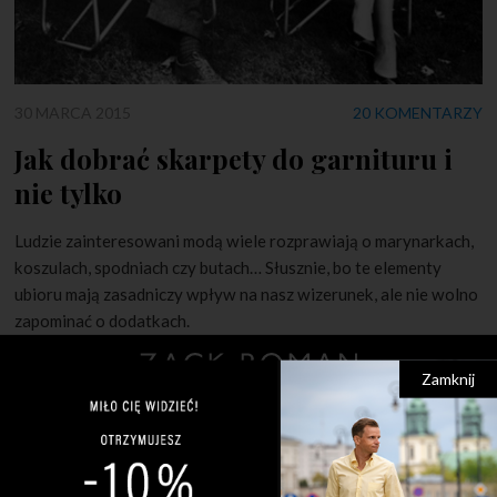
30 MARCA 2015
20 KOMENTARZY
Jak dobrać skarpety do garnituru i
nie tylko
Ludzie zainteresowani modą wiele rozprawiają o marynarkach,
koszulach, spodniach czy butach… Słusznie, bo te elementy
ubioru mają zasadniczy wpływ na nasz wizerunek, ale nie wolno
zapominać o dodatkach.
Zamknij