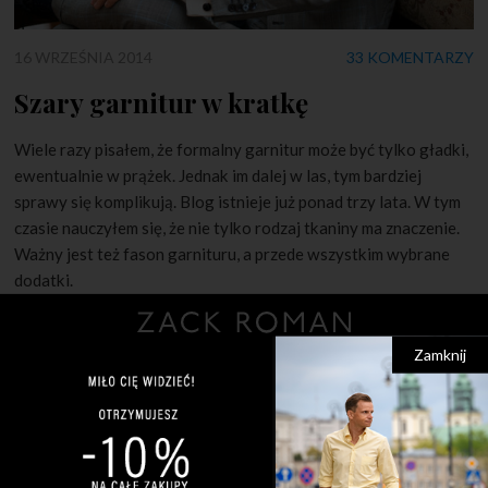
16 WRZEŚNIA 2014
33 KOMENTARZY
Szary garnitur w kratkę
Wiele razy pisałem, że formalny garnitur może być tylko gładki,
ewentualnie w prążek. Jednak im dalej w las, tym bardziej
sprawy się komplikują. Blog istnieje już ponad trzy lata. W tym
czasie nauczyłem się, że nie tylko rodzaj tkaniny ma znaczenie.
Ważny jest też fason garnituru, a przede wszystkim wybrane
dodatki.
Zamknij