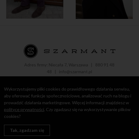
Adres firmy: Niecała 7, Warszawa |
880 91 48
48
|
info@szarmant.pl
Wykorzystujemy pliki cookies do prawidłowego działania serwisu,
aby oferować funkcje społecznościowe, analizować ruch na blogu i
prowadzić działania marketingowe. Więcej informacji znajdziesz w
Copyright © 2016 - 2021 Roman Zaczkiewicz.
Polityka prywatności
polityce prywatności
. Czy zgadzasz się na wykorzystywanie plików
cookies?
design by
Igor Chudy
Tak, zgadzam się