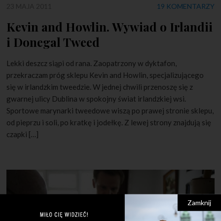
23 MAJA 2011
19 KOMENTARZY
Kevin and Howlin. Wywiad o Irlandii
i Donegal Tweed
Lekki deszcz siąpi od rana. Zaopatrzony w dyktafon,
przekraczam próg sklepu Kevin and Howlin, specjalizującego
się w irlandzkim tweedzie. W jednej chwili przenoszę się z
gwarnej ulicy Dublina w spokojny świat irlandzkiej wsi.
Sportowe marynarki tweedowe wiszą po prawej stronie sklepu,
od pieprzu i soli, po kratkę i jodełkę. Z lewej strony znajdują się
czapki […]
Zamknij