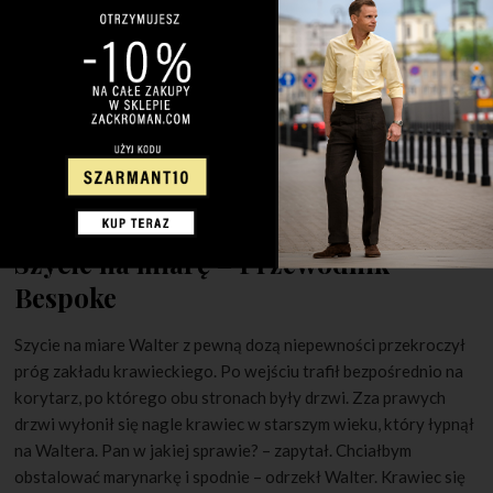
18 KWIETNIA 2011
50 KOMENTARZY
Szycie na miarę – Przewodnik
Bespoke
Szycie na miare Walter z pewną dozą niepewności przekroczył
próg zakładu krawieckiego. Po wejściu trafił bezpośrednio na
korytarz, po którego obu stronach były drzwi. Zza prawych
drzwi wyłonił się nagle krawiec w starszym wieku, który łypnął
na Waltera. Pan w jakiej sprawie? – zapytał. Chciałbym
obstalować marynarkę i spodnie – odrzekł Walter. Krawiec się