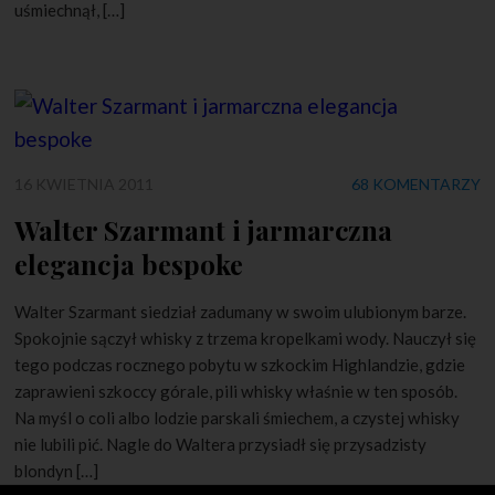
uśmiechnął, […]
16 KWIETNIA 2011
68 KOMENTARZY
Walter Szarmant i jarmarczna
elegancja bespoke
Walter Szarmant siedział zadumany w swoim ulubionym barze.
Spokojnie sączył whisky z trzema kropelkami wody. Nauczył się
tego podczas rocznego pobytu w szkockim Highlandzie, gdzie
zaprawieni szkoccy górale, pili whisky właśnie w ten sposób.
Na myśl o coli albo lodzie parskali śmiechem, a czystej whisky
nie lubili pić. Nagle do Waltera przysiadł się przysadzisty
blondyn […]