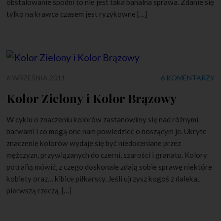
obstalowanie spodni to nie jest taka banalna sprawa. Zdanie się
tylko na krawca czasem jest ryzykowne […]
6 WRZEŚNIA 2011
6 KOMENTARZY
Kolor Zielony i Kolor Brązowy
W cyklu o znaczeniu kolorów zastanowimy się nad różnymi
barwami i co mogą one nam powiedzieć o noszącym je. Ukryte
znaczenie kolorów wydaje się być niedoceniane przez
mężczyzn, przywiązanych do czerni, szarości i granatu. Kolory
potrafią mówić, z czego doskonale zdają sobie sprawę niektóre
kobiety oraz… kibice piłkarscy. Jeśli ujrzysz kogoś z daleka,
pierwszą rzeczą, […]