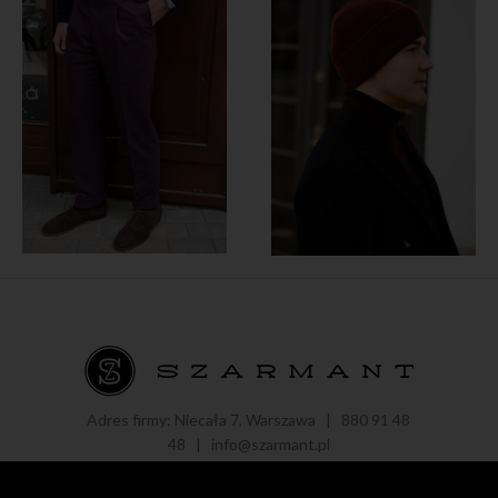
Adres firmy: Niecała 7, Warszawa |
880 91 48
48
|
info@szarmant.pl