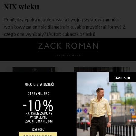
XIX wieku
Pomiędzy epoką napoleońską a I wojną światową mundur
wojskowy zmienił się diametralnie. Jakie przybierał formy? Z
czego one wynikały? (Autor: Łukasz Łoziński)
Zamknij