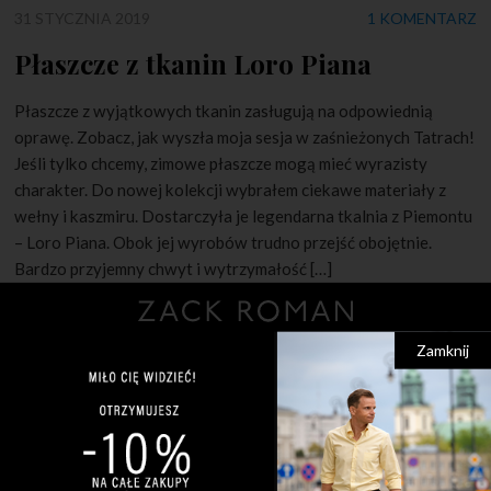
31 STYCZNIA 2019
1 KOMENTARZ
Płaszcze z tkanin Loro Piana
Płaszcze z wyjątkowych tkanin zasługują na odpowiednią
oprawę. Zobacz, jak wyszła moja sesja w zaśnieżonych Tatrach!
Jeśli tylko chcemy, zimowe płaszcze mogą mieć wyrazisty
charakter. Do nowej kolekcji wybrałem ciekawe materiały z
wełny i kaszmiru. Dostarczyła je legendarna tkalnia z Piemontu
– Loro Piana. Obok jej wyrobów trudno przejść obojętnie.
Bardzo przyjemny chwyt i wytrzymałość […]
Zamknij