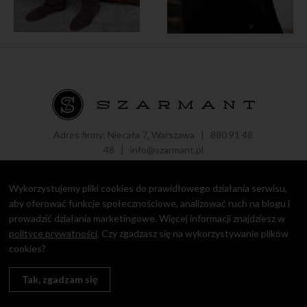
Adres firmy: Niecała 7, Warszawa |
880 91 48
48
|
info@szarmant.pl
Wykorzystujemy pliki cookies do prawidłowego działania serwisu,
aby oferować funkcje społecznościowe, analizować ruch na blogu i
prowadzić działania marketingowe. Więcej informacji znajdziesz w
Copyright © 2016 - 2021 Roman Zaczkiewicz.
Polityka prywatności
polityce prywatności
. Czy zgadzasz się na wykorzystywanie plików
cookies?
design by
Igor Chudy
Tak, zgadzam się