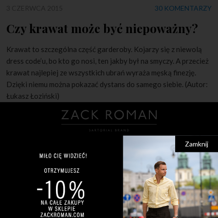
3 CZERWCA 2015
30 KOMENTARZY
Czy krawat może być niepoważny?
Krawat to szczególna część garderoby. Kojarzy się z niewolą
dress code’u, bo kto go nosi, ten jakby był na smyczy. A przecież
krawat najlepiej ze wszystkich ubrań wyraża męską finezję.
Dzięki niemu można pokazać dystans do samego siebie. (Autor:
Łukasz Łoziński)
Zamknij