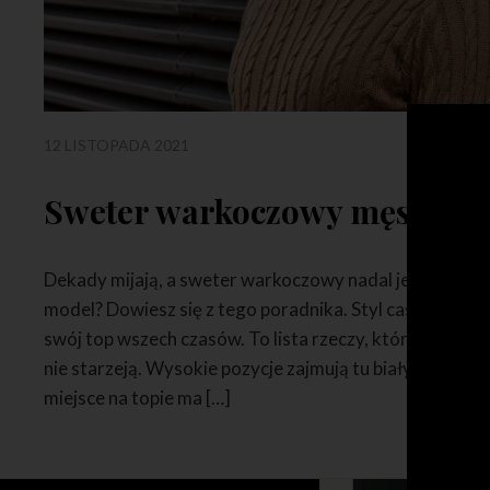
12 LISTOPADA 2021
Sweter warkoczowy męski. Kl
Dekady mijają, a sweter warkoczowy nadal jest w grze.
model? Dowiesz się z tego poradnika. Styl casualowy, 
swój top wszech czasów. To lista rzeczy, które, mimo dłu
nie starzeją. Wysokie pozycje zajmują tu biały t-shirt i 
miejsce na topie ma […]