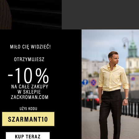
0 KOMENTARZY
asyk casualu
 Jak wybrać najlepszy
podobnie jak formalny, ma
giej historii, w ogóle się
niebieskie jeansy. Ale swoje