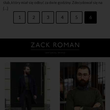
ślub, który miał się odbyć za dwie godziny. Zdecydował się na
[…]
1
2
3
4
5
6