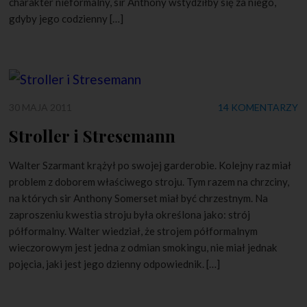
charakter nieformalny, sir Anthony wstydziłby się za niego,
gdyby jego codzienny […]
30 MAJA 2011
14 KOMENTARZY
Stroller i Stresemann
Walter Szarmant krążył po swojej garderobie. Kolejny raz miał
problem z doborem właściwego stroju. Tym razem na chrzciny,
na których sir Anthony Somerset miał być chrzestnym. Na
zaproszeniu kwestia stroju była określona jako: strój
półformalny. Walter wiedział, że strojem półformalnym
wieczorowym jest jedna z odmian smokingu, nie miał jednak
pojęcia, jaki jest jego dzienny odpowiednik. […]