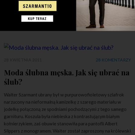
oraz zrealizowaniu bajki o kopciuszku i rewitalizacji tożsamości
brytyjskiej. Towarzyszy temu fotorelacja z dzisiejszego ślubu
księcia Williama oraz Kate Middleton
28 KWIETNIA 2011
28 KOMENTARZY
Moda ślubna męska. Jak się ubrać na
ślub?
Walter Szarmant ubrany był w purpurowofioletowy szlafrok
narzucony na nieformalną kamizelkę z szarego materiału w
jodełkę połączoną ze spodniami pochodzącymi z tego samego
garnituru. Koszula była niebieska z kontrastującym białym
kołnierzykiem, zaś obuwie stanowiła para pantofli Albert
Slippers z monogramem. Walter został zaproszony na królewski