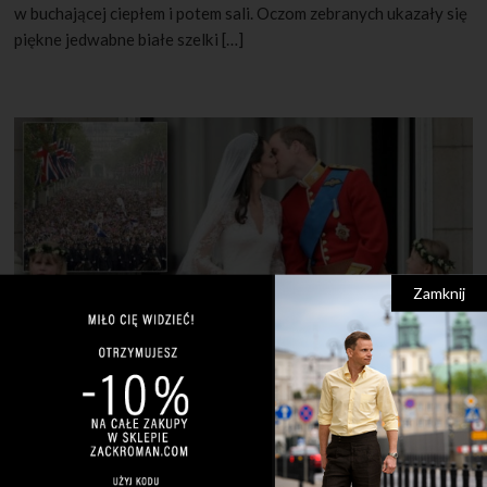
w buchającej ciepłem i potem sali. Oczom zebranych ukazały się
piękne jedwabne białe szelki […]
Zamknij
29 KWIETNIA 2011
43 KOMENTARZE
Królewski ślub księcia Williama i
Kate Middleton
Autor pisze o kolorze szkarłatnym, ubiorze gości weselnych