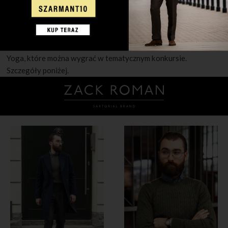
na najlepszy patent w kategorii moda. Lenovo nie trzeba
przedstawiać – to jeden z największych producentów
komputerów osobistych, laptopów i tabletów. Akcji „5
patentów z Lenovo” patronuje nowa seria tabletów Lenovo
Yoga, które można wygrać w tematycznym konkursie.
Szczegóły poniżej.