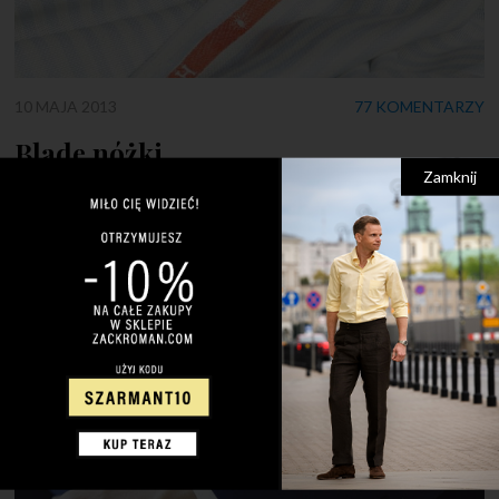
10 MAJA 2013
77 KOMENTARZY
Blade nóżki
Zamknij
Ledwo wyjrzało słońce, a temperatury w mieście przekroczyły
20 stopni i już zaczął się sezon na krótkie spodenki. Panie
chodzą ubrane w szpilki, sukienki lub krótkie spódniczki i
bluzeczki na ramiączkach. Wyglądają seksownie, elegancko i
kobieco. A panowie?