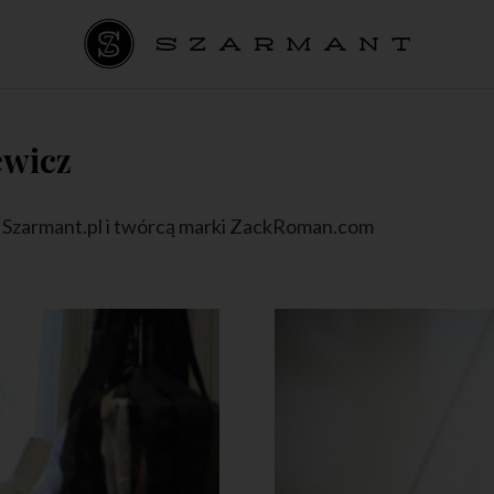
ewicz
 Szarmant.pl i twórcą marki ZackRoman.com