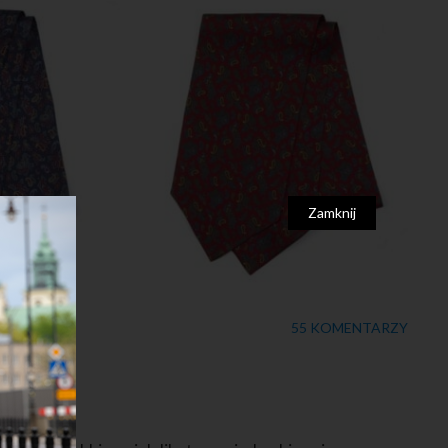
Zamknij
55 KOMENTARZY
ucja!