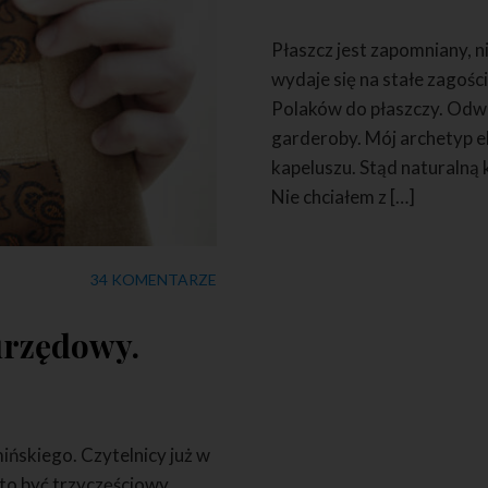
Płaszcz jest zapomniany, n
wydaje się na stałe zagości
Polaków do płaszczy. Odważ
garderoby. Mój archetyp e
kapeluszu. Stąd naturalną 
Nie chciałem z […]
34 KOMENTARZE
urzędowy.
ńskiego. Czytelnicy już w
 to być trzyczęściowy