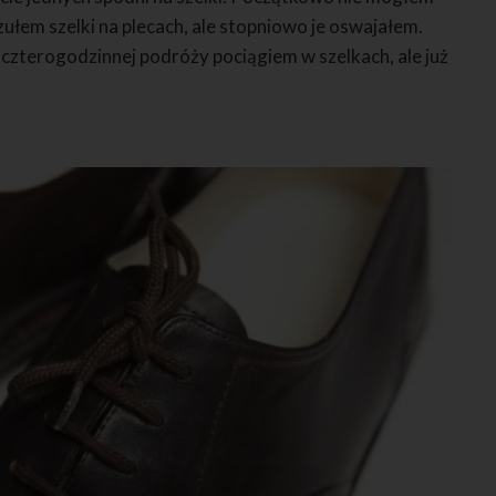
zułem szelki na plecach, ale stopniowo je oswajałem.
 czterogodzinnej podróży pociągiem w szelkach, ale już