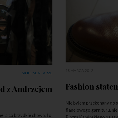
18 MARCA 2012
54 KOMENTARZE
Fashion state
d z Andrzejem
Nie byłem przekonany do sz
flanelowego garnituru, ni
ne, a co brzydkie chowa. I o
Piotra Kamińskiego o uszy