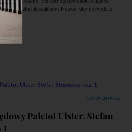
z bardzo miękkiego i delikatnego jedwabiu, wiązana
jkątną apaszką lub szalikiem. Nazwa fular pochodzi z
32 KOMENTARZE
ędowy Paletot Ulster. Stefan
 1