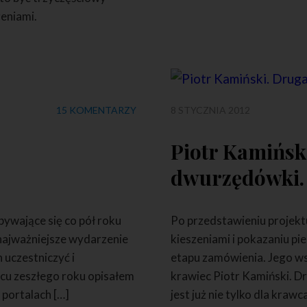
eniami.
15 KOMENTARZY
8 STYCZNIA 2012
Piotr Kamińsk
dwurzędówki. 
ywające się co pół roku
Po przedstawieniu projek
 najważniejsze wydarzenie
kieszeniami i pokazaniu pi
 uczestniczyć i
etapu zamówienia. Jego ws
wcu zeszłego roku opisałem
krawiec Piotr Kamiński. Dr
 portalach […]
jest już nie tylko dla kra