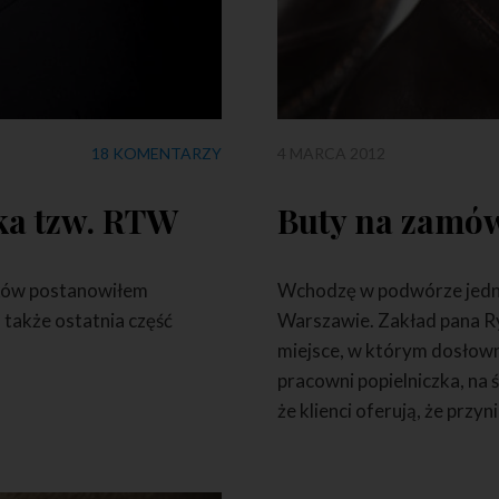
18 KOMENTARZY
4 MARCA 2012
ka tzw. RTW
Buty na zamó
ików postanowiłem
Wchodzę w podwórze jednej
także ostatnia część
Warszawie. Zakład pana Ry
miejsce, w którym dosłown
pracowni popielniczka, na 
że klienci oferują, że przyn