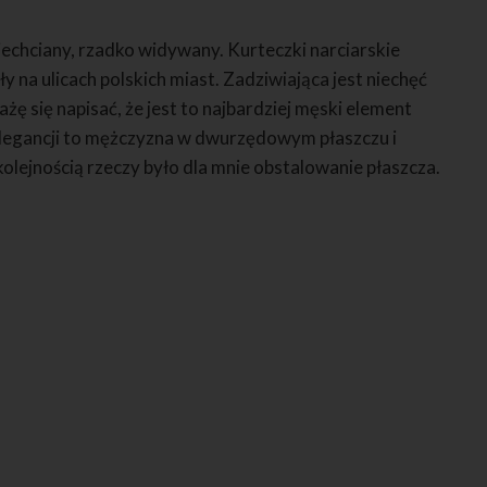
iechciany, rzadko widywany. Kurteczki narciarskie
ły na ulicach polskich miast. Zadziwiająca jest niechęć
ę się napisać, że jest to najbardziej męski element
legancji to mężczyzna w dwurzędowym płaszczu i
kolejnością rzeczy było dla mnie obstalowanie płaszcza.