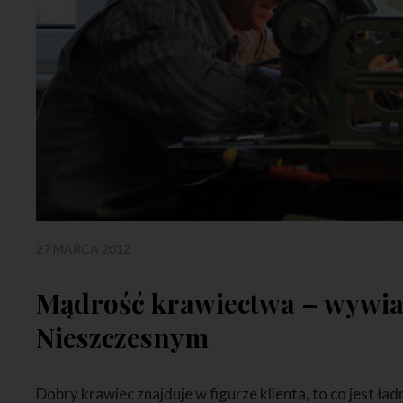
27 MARCA 2012
Mądrość krawiectwa – wywia
Nieszczesnym
Dobry krawiec znajduje w figurze klienta, to co jest ład