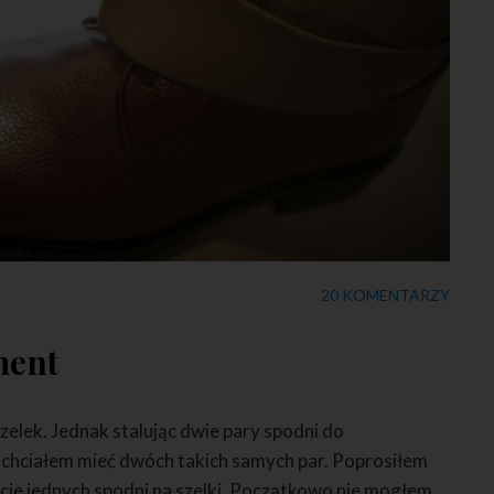
20 KOMENTARZY
ment
elek. Jednak stalując dwie pary spodni do
e chciałem mieć dwóch takich samych par. Poprosiłem
cie jednych spodni na szelki. Początkowo nie mogłem