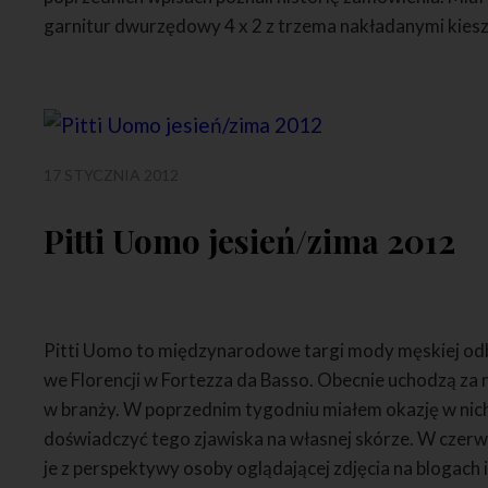
garnitur dwurzędowy 4 x 2 z trzema nakładanymi kiesz
17 STYCZNIA 2012
Pitti Uomo jesień/zima 2012
Pitti Uomo to międzynarodowe targi mody męskiej odb
we Florencji w Fortezza da Basso. Obecnie uchodzą za
w branży. W poprzednim tygodniu miałem okazję w nich
doświadczyć tego zjawiska na własnej skórze. W czer
je z perspektywy osoby oglądającej zdjęcia na blogach i