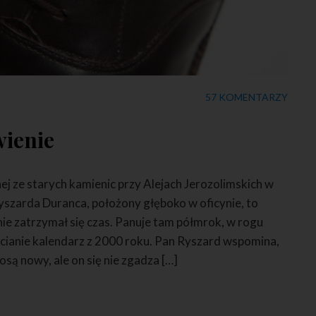
57 KOMENTARZY
wienie
 ze starych kamienic przy Alejach Jerozolimskich w
szarda Duranca, położony głęboko w oficynie, to
ie zatrzymał się czas. Panuje tam półmrok, w rogu
ścianie kalendarz z 2000 roku. Pan Ryszard wspomina,
iosą nowy, ale on się nie zgadza […]