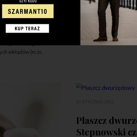
Fular to specjalna chusta 
wokół szyi. Nie mylić z tró
Stepnowski.
francuskiego foulard.
 Stepnowskiego z
nych wkładów (m.in.
25 STYCZNIA 2012
Płaszcz dwurz
Stepnowski cz.