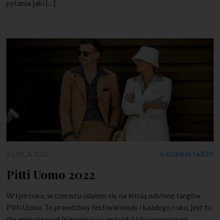
pytania jaki […]
6 LIPCA 2022
0 KOMENTARZY
Pitti Uomo 2022
W tym roku, w czerwcu udałem się na letnią odsłonę targów
Pitti Uomo. To prawdziwy festiwal mody i każdego roku, jest to
dla mnie niezwykle inspirujący wyjazd, który pozwala mi