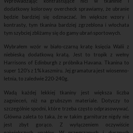
Wprowadzając kontrastujące nici w tkaninie i
dodatkowy kolorowy overcheck sprawiamy, że ubranie
będzie bardziej się odznaczać. Im większe wzory i
kontrasty, tym tkanina bardziej zgrzeblona i włochata
tym szybciej zbliżamy się do gamy ubrań sportowych.
Wybrałem wzór w biało-czarną kratę księcia Walii z
niebieską dodatkową kratą. Jest to tropik z wełny
Harrisons of Edinburgh z próbnika Havana. Tkanina to
super 120’s z 1% kaszmiru. Jej gramatura jest wiosenno-
letnia, to zaledwie 220-240g.
Wadą każdej lekkiej tkaniny jest większa liczba
zagnieceń, niż na grubszym materiale. Dotyczy to
szczególnie spodni, które trzeba często odprasowywać.
Główna zaleta to taka, że w takim garniturze nigdy nie
jest zbyt gorąco. Z wyłączeniem oczywiście
największych upałów. W przegrzanych i dusznych