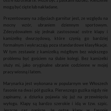
ostre lub otwarte. Może być z patkami lub bez. Kieszenie
mogą być cięte lub nakładane.
Prezentowany na zdjęciach garnitur jest, ze względu na
mocny wzór, ubraniem dziennym sportowym.
Zdecydowałem się jednak zastosować ostre klapy i
kamizelkę dwurzędową, które czynią go bardziej
formalnym i wykraczają poza standardowe klasyfikacje.
W tym zestawie z kamizelką mógłbym bez większego
problemu być gościem na ślubie kolegi. Bez kamizelki
służy mi, jako oryginalne ubranie codzienne w mojej
pracy wiosną i latem.
Marynarka jest wykonana w popularnym we Włoszech
fasonie na dwa i pół guzika. Pierwszego guzika nigdy nie
zapinamy, a dziurka pojawia się już na przewinięciu
wyłogu. Klapy są bardzo szerokie i idą w tzw. szpic.
Jeszcze raz napiszę, że ostre klapy w fasonie