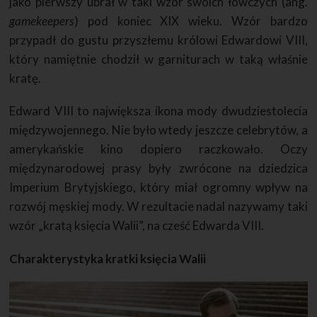
jako pierwszy ubrał w taki wzór swoich łowczych (ang.
gamekeepers
) pod koniec XIX wieku. Wzór bardzo
przypadł do gustu przyszłemu królowi Edwardowi VIII,
który namiętnie chodził w garniturach w taką właśnie
kratę.
Edward VIII to największa ikona mody dwudziestolecia
międzywojennego. Nie było wtedy jeszcze celebrytów, a
amerykańskie kino dopiero raczkowało. Oczy
międzynarodowej prasy były zwrócone na dziedzica
Imperium Brytyjskiego, który miał ogromny wpływ na
rozwój męskiej mody. W rezultacie nadal nazywamy taki
wzór „kratą księcia Walii”, na cześć Edwarda VIII.
Charakterystyka kratki księcia Walii