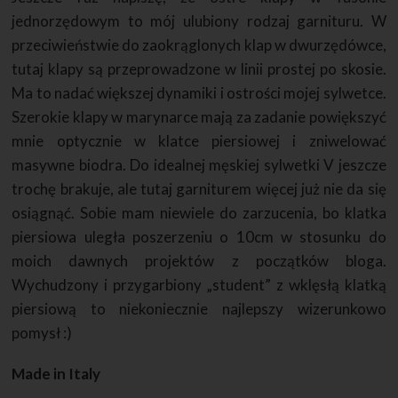
jednorzędowym to mój ulubiony rodzaj garnituru. W
przeciwieństwie do zaokrąglonych klap w dwurzędówce,
tutaj klapy są przeprowadzone w linii prostej po skosie.
Ma to nadać większej dynamiki i ostrości mojej sylwetce.
Szerokie klapy w marynarce mają za zadanie powiększyć
mnie optycznie w klatce piersiowej i zniwelować
masywne biodra. Do idealnej męskiej sylwetki V jeszcze
trochę brakuje, ale tutaj garniturem więcej już nie da się
osiągnąć. Sobie mam niewiele do zarzucenia, bo klatka
piersiowa uległa poszerzeniu o 10cm w stosunku do
moich dawnych projektów z początków bloga.
Wychudzony i przygarbiony „student” z wklęsłą klatką
piersiową to niekoniecznie najlepszy wizerunkowo
pomysł :)
Made in Italy