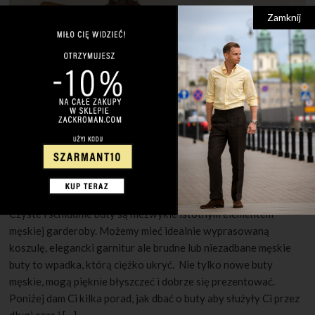
Zamknij
30 MAJA 2022
1 KOMENTARZ
Jak pielęgnować męskie buty?
Czyste i schludnie buty są niezwykle istotnym elementem
męskiej garderoby. Możemy mieć idealnie wyprasowaną
koszulę, elegancki garnitur ale brudne lub niezadbane męskie
buty to wpadka, którą ciężko ukryć. Nie tylko nowe buty
męskie, mogą pięknie błyszczeć i dobrze się prezentować.
Poniżej dam Ci kilka porad, jak dbać o buty aby służyły Ci przez
długi czas i […]