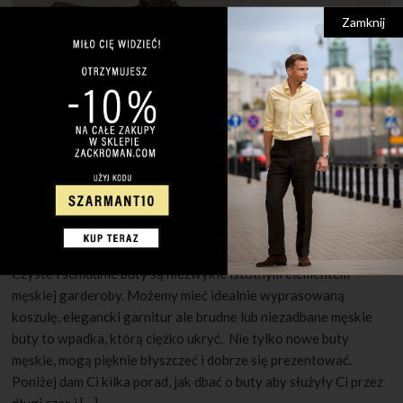
Zamknij
30 MAJA 2022
1 KOMENTARZ
Jak pielęgnować męskie buty?
Czyste i schludnie buty są niezwykle istotnym elementem
męskiej garderoby. Możemy mieć idealnie wyprasowaną
koszulę, elegancki garnitur ale brudne lub niezadbane męskie
buty to wpadka, którą ciężko ukryć. Nie tylko nowe buty
męskie, mogą pięknie błyszczeć i dobrze się prezentować.
Poniżej dam Ci kilka porad, jak dbać o buty aby służyły Ci przez
długi czas i […]