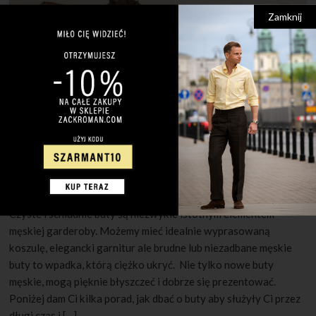
Zamknij
30 MAJA 2022
1 KOMENTARZ
Jak pielęgnować męskie buty?
Czyste i schludnie buty są niezwykle istotnym elementem
męskiej garderoby. Możemy mieć idealnie wyprasowaną
koszulę, elegancki garnitur ale brudne lub niezadbane męskie
buty to wpadka, którą ciężko ukryć. Nie tylko nowe buty
męskie, mogą pięknie błyszczeć i dobrze się prezentować.
Poniżej dam Ci kilka porad, jak dbać o buty aby służyły Ci przez
długi czas i […]