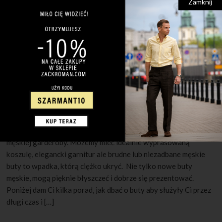
Zamknij
30 MAJA 2022
1 KOMENTARZ
Jak pielęgnować męskie buty?
Czyste i schludnie buty są niezwykle istotnym elementem
męskiej garderoby. Możemy mieć idealnie wyprasowaną
koszulę, elegancki garnitur ale brudne lub niezadbane męskie
buty to wpadka, którą ciężko ukryć. Nie tylko nowe buty
męskie, mogą pięknie błyszczeć i dobrze się prezentować.
Poniżej dam Ci kilka porad, jak dbać o buty aby służyły Ci przez
długi czas i […]