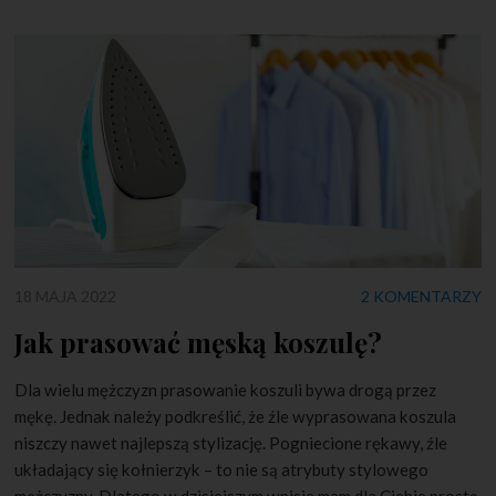
18 MAJA 2022
2 KOMENTARZY
Jak prasować męską koszulę?
Dla wielu mężczyzn prasowanie koszuli bywa drogą przez
mękę. Jednak należy podkreślić, że źle wyprasowana koszula
niszczy nawet najlepszą stylizację. Pogniecione rękawy, źle
układający się kołnierzyk – to nie są atrybuty stylowego
mężczyzny. Dlatego w dzisiejszym wpisie mam dla Ciebie prostą