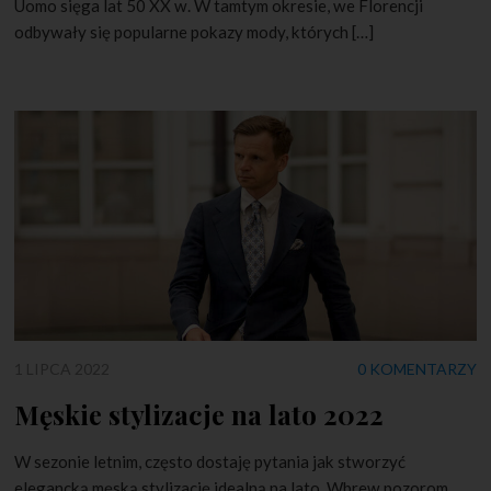
Uomo sięga lat 50 XX w. W tamtym okresie, we Florencji
odbywały się popularne pokazy mody, których […]
1 LIPCA 2022
0 KOMENTARZY
Męskie stylizacje na lato 2022
W sezonie letnim, często dostaję pytania jak stworzyć
elegancką męską stylizację idealną na lato. Wbrew pozorom,