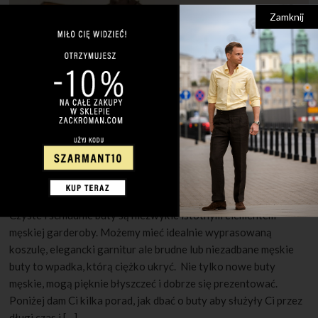
Zamknij
30 MAJA 2022
1 KOMENTARZ
Jak pielęgnować męskie buty?
Czyste i schludnie buty są niezwykle istotnym elementem
męskiej garderoby. Możemy mieć idealnie wyprasowaną
koszulę, elegancki garnitur ale brudne lub niezadbane męskie
buty to wpadka, którą ciężko ukryć. Nie tylko nowe buty
męskie, mogą pięknie błyszczeć i dobrze się prezentować.
Poniżej dam Ci kilka porad, jak dbać o buty aby służyły Ci przez
długi czas i […]