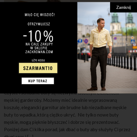
Zamknij
30 MAJA 2022
1 KOMENTARZ
Jak pielęgnować męskie buty?
Czyste i schludnie buty są niezwykle istotnym elementem
męskiej garderoby. Możemy mieć idealnie wyprasowaną
koszulę, elegancki garnitur ale brudne lub niezadbane męskie
buty to wpadka, którą ciężko ukryć. Nie tylko nowe buty
męskie, mogą pięknie błyszczeć i dobrze się prezentować.
Poniżej dam Ci kilka porad, jak dbać o buty aby służyły Ci przez
długi czas i […]