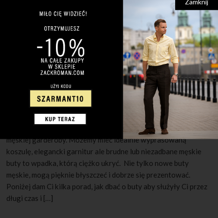
Zamknij
30 MAJA 2022
1 KOMENTARZ
Jak pielęgnować męskie buty?
Czyste i schludnie buty są niezwykle istotnym elementem
męskiej garderoby. Możemy mieć idealnie wyprasowaną
koszulę, elegancki garnitur ale brudne lub niezadbane męskie
buty to wpadka, którą ciężko ukryć. Nie tylko nowe buty
męskie, mogą pięknie błyszczeć i dobrze się prezentować.
Poniżej dam Ci kilka porad, jak dbać o buty aby służyły Ci przez
długi czas i […]