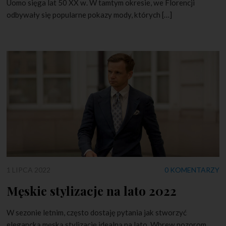
Uomo sięga lat 50 XX w. W tamtym okresie, we Florencji
odbywały się popularne pokazy mody, których […]
1 LIPCA 2022
0 KOMENTARZY
Męskie stylizacje na lato 2022
W sezonie letnim, często dostaję pytania jak stworzyć
elegancką męską stylizację idealną na lato. Wbrew pozorom,