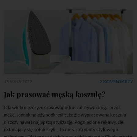
18 MAJA 2022
2 KOMENTARZY
Jak prasować męską koszulę?
Dla wielu mężczyzn prasowanie koszuli bywa drogą przez
mękę. Jednak należy podkreślić, że źle wyprasowana koszula
niszczy nawet najlepszą stylizację. Pogniecione rękawy, źle
układający się kołnierzyk – to nie są atrybuty stylowego
mężczyzny. Dlatego w dzisiejszym wpisie mam dla Ciebie prostą