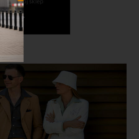
ź także mój sklep
N.COM