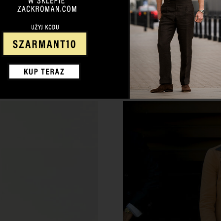
Jeśli czytasz mojego bloga, odwied
PRZEJDŹ NA ZACKROMA