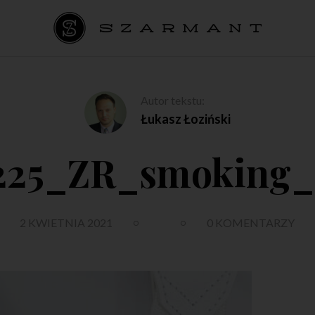
Autor tekstu:
Łukasz Łoziński
225_ZR_smoking_
2 KWIETNIA 2021
0 KOMENTARZY