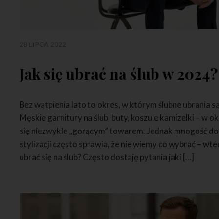
28 LIPCA 2022
Jak się ubrać na ślub w 2024?
Bez wątpienia lato to okres, w którym ślubne ubrania s
Męskie garnitury na ślub, buty, koszule kamizelki – w ok
się niezwykle „gorącym” towarem. Jednak mnogość dost
stylizacji często sprawia, że nie wiemy co wybrać – wted
ubrać się na ślub? Często dostaję pytania jaki […]