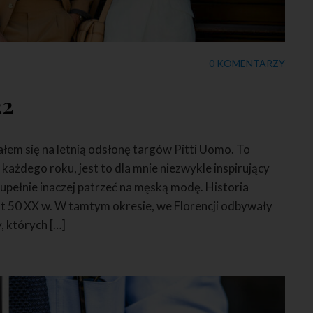
0 KOMENTARZY
22
łem się na letnią odsłonę targów Pitti Uomo. To
każdego roku, jest to dla mnie niezwykle inspirujący
upełnie inaczej patrzeć na męską modę. Historia
at 50 XX w. W tamtym okresie, we Florencji odbywały
, których […]