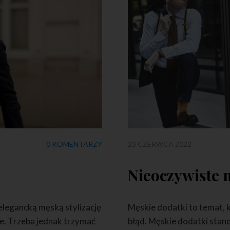
0 KOMENTARZY
23 CZERWCA 2022
2
Nieoczywiste 
 elegancką męską stylizację
Męskie dodatki to temat, k
ne. Trzeba jednak trzymać
błąd. Męskie dodatki stano