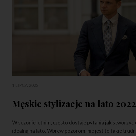
1 LIPCA 2022
Męskie stylizacje na lato 202
W sezonie letnim, często dostaję pytania jak stworzyć
idealną na lato. Wbrew pozorom, nie jest to takie trud