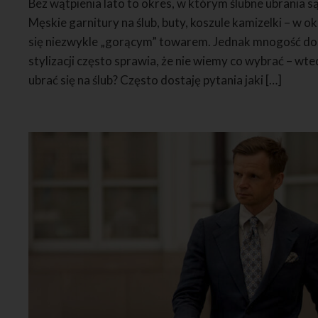
Bez wątpienia lato to okres, w którym ślubne ubrania s
Męskie garnitury na ślub, buty, koszule kamizelki – w ok
się niezwykle „gorącym” towarem. Jednak mnogość dost
stylizacji często sprawia, że nie wiemy co wybrać – wted
ubrać się na ślub? Często dostaję pytania jaki […]