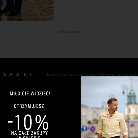
Jeśli czytasz mojego bloga, odwied
PRZEJDŹ NA ZACKROMA