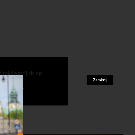
ź także mój sklep
Zamknij
N.COM