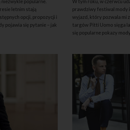
ą niezwykle popularne.
W tym roku, w czerwcu uda
resie letnim stają
prawdziwy festiwal mody i 
ępnych opcji, propozycji i
wyjazd, który pozwala mi z
y pojawia się pytanie – jak
targów Pitti Uomo sięga l
się popularne pokazy mody