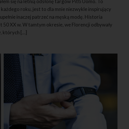
łem się na letnią odsłonę targów Pitti Uomo. To
każdego roku, jest to dla mnie niezwykle inspirujący
upełnie inaczej patrzeć na męską modę. Historia
at 50 XX w. W tamtym okresie, we Florencji odbywały
, których […]