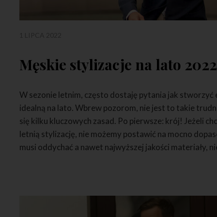
1 LIPCA 2022
Męskie stylizacje na lato 202
W sezonie letnim, często dostaję pytania jak stworzyć
idealną na lato. Wbrew pozorom, nie jest to takie trud
się kilku kluczowych zasad. Po pierwsze: krój! Jeżeli
letnią stylizację, nie możemy postawić na mocno dopa
musi oddychać a nawet najwyższej jakości materiały, ni