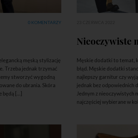
0 KOMENTARZY
23 CZERWCA 2022
2
Nieoczywiste 
 elegancką męską stylizację
Męskie dodatki to temat, k
ne. Trzeba jednak trzymać
błąd. Męskie dodatki stano
 chcemy stworzyć wygodną
najlepszy garnitur czy wy
sowane do ubrania. Skóra
jednak bez odpowiednich do
e będą […]
Jednym z nieoczywistych m
najczęściej wybierane w ko