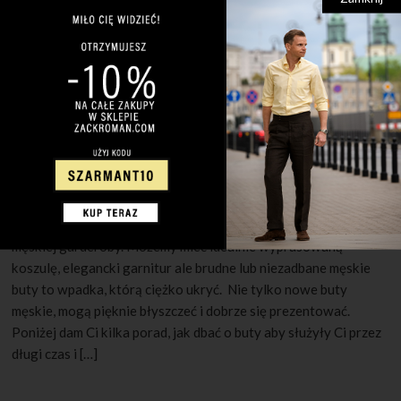
30 MAJA 2022
1 KOMENTARZ
Jak pielęgnować męskie buty?
Czyste i schludnie buty są niezwykle istotnym elementem
męskiej garderoby. Możemy mieć idealnie wyprasowaną
koszulę, elegancki garnitur ale brudne lub niezadbane męskie
buty to wpadka, którą ciężko ukryć. Nie tylko nowe buty
męskie, mogą pięknie błyszczeć i dobrze się prezentować.
Poniżej dam Ci kilka porad, jak dbać o buty aby służyły Ci przez
długi czas i […]