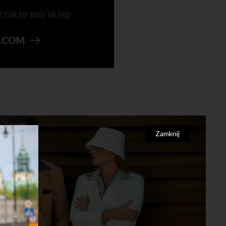
ź także mój sklep
N.COM
Zamknij