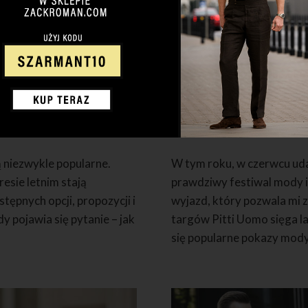
2 KOMENTARZY
6 LIPCA 2022
Pitti Uomo 20
ą niezwykle popularne.
W tym roku, w czerwcu uda
resie letnim stają
prawdziwy festiwal mody i 
ępnych opcji, propozycji i
wyjazd, który pozwala mi z
y pojawia się pytanie – jak
targów Pitti Uomo sięga l
się popularne pokazy mody