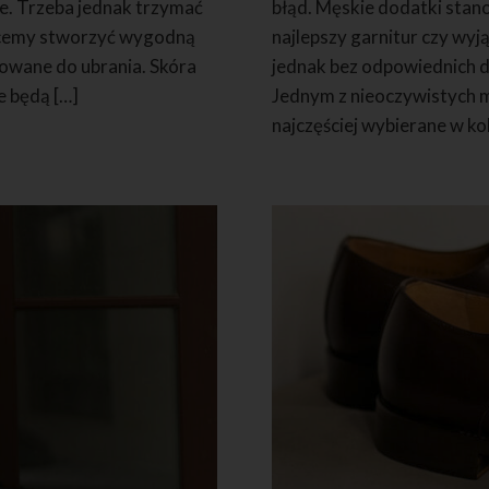
ne. Trzeba jednak trzymać
błąd. Męskie dodatki stano
 chcemy stworzyć wygodną
najlepszy garnitur czy wy
sowane do ubrania. Skóra
jednak bez odpowiednich do
e będą […]
Jednym z nieoczywistych m
najczęściej wybierane w ko