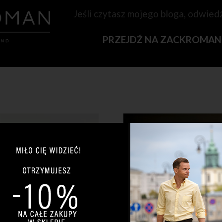
Jeśli czytasz mojego bloga, odwied
PRZEJDŹ NA ZACKROMA