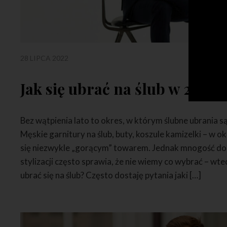
28 LIPCA 2022
Jak się ubrać na ślub w 2024?
Bez wątpienia lato to okres, w którym ślubne ubrania s
Męskie garnitury na ślub, buty, koszule kamizelki – w ok
się niezwykle „gorącym” towarem. Jednak mnogość dost
stylizacji często sprawia, że nie wiemy co wybrać – wted
ubrać się na ślub? Często dostaję pytania jaki […]