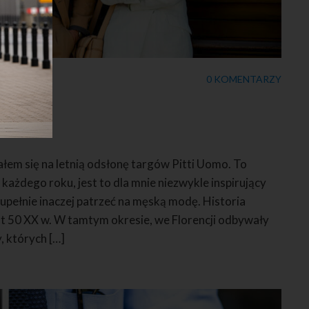
0 KOMENTARZY
22
łem się na letnią odsłonę targów Pitti Uomo. To
każdego roku, jest to dla mnie niezwykle inspirujący
upełnie inaczej patrzeć na męską modę. Historia
at 50 XX w. W tamtym okresie, we Florencji odbywały
, których […]