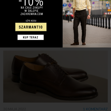
błędy? Nie! To sprezzatura! Wiele osób często pyta mnie –
czym jest sprezzatura? Wyjaśnienie tego pojęcia jest
jednocześnie proste i skomplikowane. Jest to swego rodzaju
niedbalstwo i łamanie modowych reguł, ale co najważniejsze –
jest to świadome niedbalstwo, którego celem jest przede
wszystkim wyrażenie siebie. Rozpięcie koszuli […]
30 MAJA 2022
1 KOMENTARZ