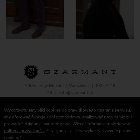
Adres firmy: Niecała 7, Warszawa |
880 91 48
48
|
info@szarmant.pl
Wykorzystujemy pliki cookies do prawidłowego działania serwisu,
aby oferować funkcje społecznościowe, analizować ruch na blogu i
prowadzić działania marketingowe. Więcej informacji znajdziesz w
Copyright © 2016 - 2021 Roman Zaczkiewicz.
Polityka prywatności
polityce prywatności
. Czy zgadzasz się na wykorzystywanie plików
cookies?
design by
Igor Chudy