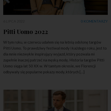
6 LIPCA 2022
0 KOMENTARZY
Pitti Uomo 2022
W tym roku, w czerwcu udałem się na letnią odsłonę targów
Pitti Uomo. To prawdziwy festiwal mody i każdego roku, jest to
dla mnie niezwykle inspirujący wyjazd, który pozwala mi
zupełnie inaczej patrzeć na męską modę. Historia targów Pitti
Uomo sięga lat 50 XX w. W tamtym okresie, we Florencji
odbywały się popularne pokazy mody, których […]