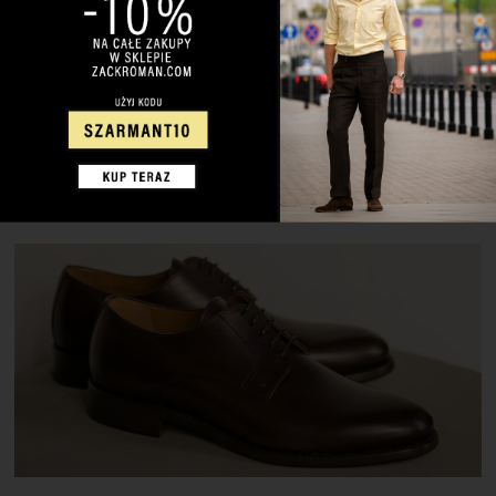
Pozornie źle zawiązany krawat? Rozpięte mankiety? Czy to
błędy? Nie! To sprezzatura! Wiele osób często pyta mnie –
czym jest sprezzatura? Wyjaśnienie tego pojęcia jest
jednocześnie proste i skomplikowane. Jest to swego rodzaju
niedbalstwo i łamanie modowych reguł, ale co najważniejsze –
jest to świadome niedbalstwo, którego celem jest przede
wszystkim wyrażenie siebie. Rozpięcie koszuli […]