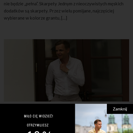
nie będzie „pełna”. Skarpety Jednym z nieoczywistych męskich
dodatków są skarpety. Przez wielu pomijane, najczęściej
wybierane w kolorze grantu, […]
Zamknij
10 CZERWCA 2022
0 KOMENTARZY
Czym jest sprezzatura?