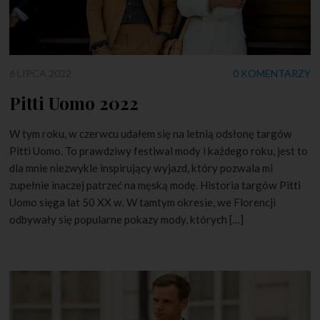
6 LIPCA 2022
0 KOMENTARZY
Pitti Uomo 2022
W tym roku, w czerwcu udałem się na letnią odsłonę targów
Pitti Uomo. To prawdziwy festiwal mody i każdego roku, jest to
dla mnie niezwykle inspirujący wyjazd, który pozwala mi
zupełnie inaczej patrzeć na męską modę. Historia targów Pitti
Uomo sięga lat 50 XX w. W tamtym okresie, we Florencji
odbywały się popularne pokazy mody, których […]