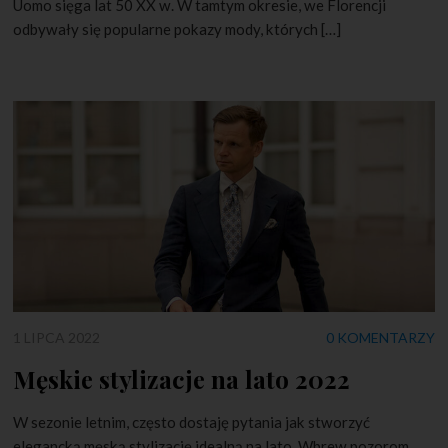
Uomo sięga lat 50 XX w. W tamtym okresie, we Florencji
odbywały się popularne pokazy mody, których […]
1 LIPCA 2022
0 KOMENTARZY
Męskie stylizacje na lato 2022
W sezonie letnim, często dostaję pytania jak stworzyć
elegancką męską stylizację idealną na lato. Wbrew pozorom,