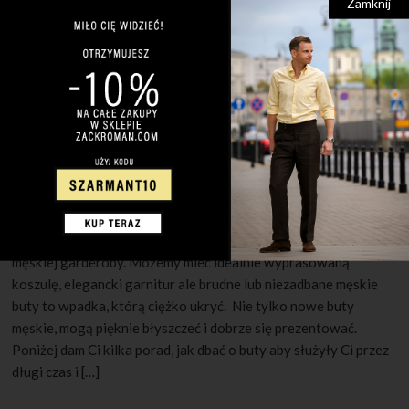
Zamknij
30 MAJA 2022
1 KOMENTARZ
Jak pielęgnować męskie buty?
Czyste i schludnie buty są niezwykle istotnym elementem
męskiej garderoby. Możemy mieć idealnie wyprasowaną
koszulę, elegancki garnitur ale brudne lub niezadbane męskie
buty to wpadka, którą ciężko ukryć. Nie tylko nowe buty
męskie, mogą pięknie błyszczeć i dobrze się prezentować.
Poniżej dam Ci kilka porad, jak dbać o buty aby służyły Ci przez
długi czas i […]