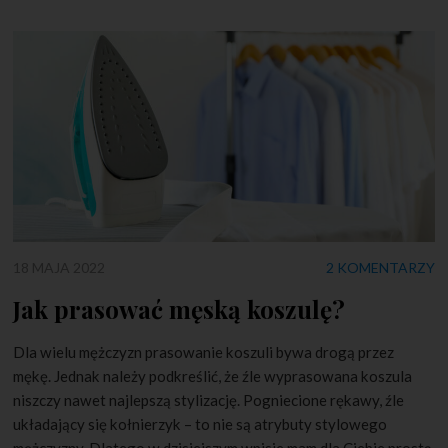
18 MAJA 2022
2 KOMENTARZY
Jak prasować męską koszulę?
Dla wielu mężczyzn prasowanie koszuli bywa drogą przez
mękę. Jednak należy podkreślić, że źle wyprasowana koszula
niszczy nawet najlepszą stylizację. Pogniecione rękawy, źle
układający się kołnierzyk – to nie są atrybuty stylowego
mężczyzny. Dlatego w dzisiejszym wpisie mam dla Ciebie prostą