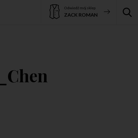
Odwiedź mój sklep
ZACK ROMAN
g_Chen