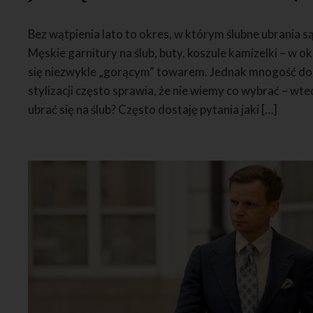
Bez wątpienia lato to okres, w którym ślubne ubrania s
Męskie garnitury na ślub, buty, koszule kamizelki – w ok
się niezwykle „gorącym” towarem. Jednak mnogość dost
stylizacji często sprawia, że nie wiemy co wybrać – wted
ubrać się na ślub? Często dostaję pytania jaki […]