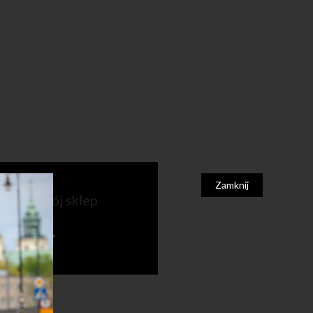
Zamknij
ź także mój sklep
N.COM