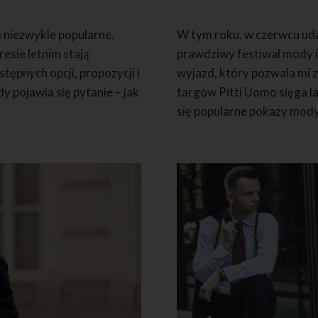
ą niezwykle popularne.
W tym roku, w czerwcu uda
resie letnim stają
prawdziwy festiwal mody i 
ępnych opcji, propozycji i
wyjazd, który pozwala mi z
y pojawia się pytanie – jak
targów Pitti Uomo sięga l
się popularne pokazy mody