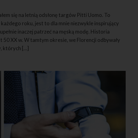
łem się na letnią odsłonę targów Pitti Uomo. To
każdego roku, jest to dla mnie niezwykle inspirujący
upełnie inaczej patrzeć na męską modę. Historia
at 50 XX w. W tamtym okresie, we Florencji odbywały
, których […]