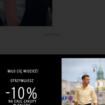
Jeśli czytasz mojego bloga, odwied
PRZEJDŹ NA ZACKROMA