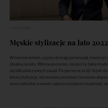
1 LIPCA 2022
Męskie stylizacje na lato 202
W sezonie letnim, często dostaję pytania jak stworzyć
idealną na lato. Wbrew pozorom, nie jest to takie trud
się kilku kluczowych zasad. Po pierwsze: krój! Jeżeli
letnią stylizację, nie możemy postawić na mocno dopa
musi oddychać a nawet najwyższej jakości materiały, ni