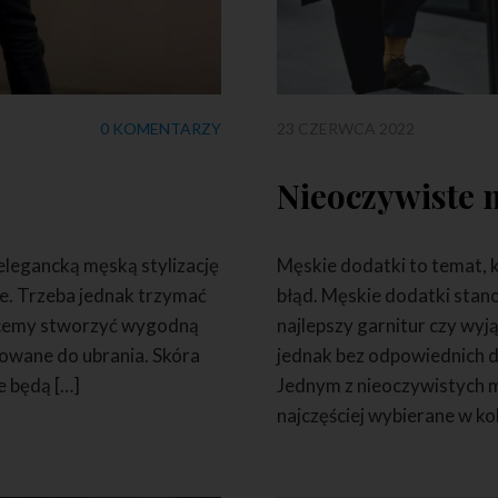
0 KOMENTARZY
23 CZERWCA 2022
2
Nieoczywiste 
 elegancką męską stylizację
Męskie dodatki to temat, k
ne. Trzeba jednak trzymać
błąd. Męskie dodatki stano
 chcemy stworzyć wygodną
najlepszy garnitur czy wy
sowane do ubrania. Skóra
jednak bez odpowiednich do
e będą […]
Jednym z nieoczywistych m
najczęściej wybierane w ko