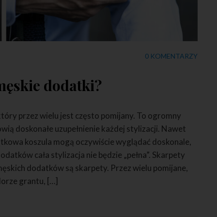
0 KOMENTARZY
męskie dodatki?
tóry przez wielu jest często pomijany. To ogromny
wią doskonałe uzupełnienie każdej stylizacji. Nawet
jątkowa koszula mogą oczywiście wyglądać doskonale,
datków cała stylizacja nie będzie „pełna”. Skarpety
ęskich dodatków są skarpety. Przez wielu pomijane,
lorze grantu, […]