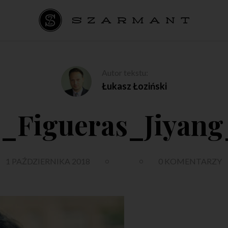
Autor tekstu:
Łukasz Łoziński
_Figueras_Jiyan
1 PAŹDZIERNIKA 2018
0 KOMENTARZY