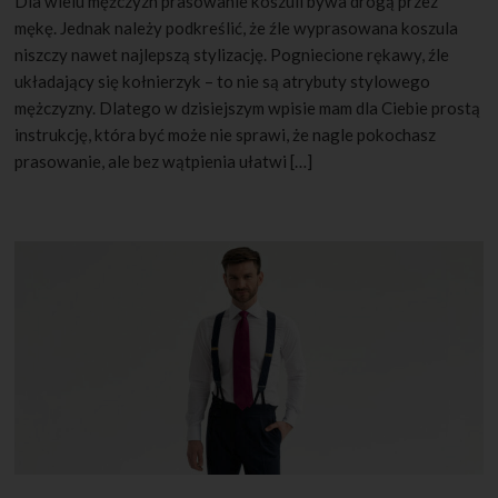
Dla wielu mężczyzn prasowanie koszuli bywa drogą przez
mękę. Jednak należy podkreślić, że źle wyprasowana koszula
niszczy nawet najlepszą stylizację. Pogniecione rękawy, źle
układający się kołnierzyk – to nie są atrybuty stylowego
mężczyzny. Dlatego w dzisiejszym wpisie mam dla Ciebie prostą
instrukcję, która być może nie sprawi, że nagle pokochasz
prasowanie, ale bez wątpienia ułatwi […]