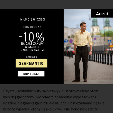
Zamknij
30 MAJA 2022
1 KOMENTARZ
Jak pielęgnować męskie buty?
Czyste i schludnie buty są niezwykle istotnym elementem
męskiej garderoby. Możemy mieć idealnie wyprasowaną
koszulę, elegancki garnitur ale brudne lub niezadbane męskie
buty to wpadka, którą ciężko ukryć. Nie tylko nowe buty