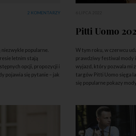
2 KOMENTARZY
6 LIPCA 2022
Pitti Uomo 20
ą niezwykle popularne.
W tym roku, w czerwcu uda
resie letnim stają
prawdziwy festiwal mody i 
ępnych opcji, propozycji i
wyjazd, który pozwala mi z
y pojawia się pytanie – jak
targów Pitti Uomo sięga l
się popularne pokazy mody