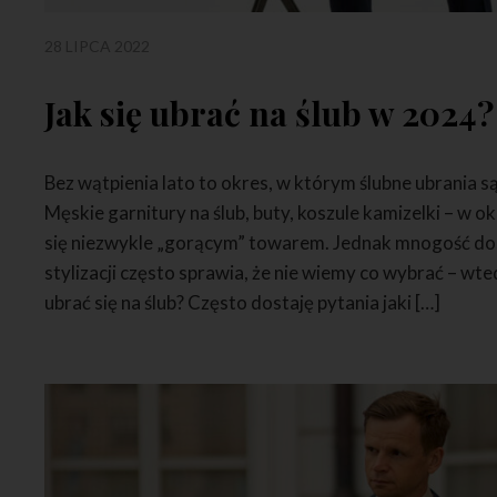
28 LIPCA 2022
Jak się ubrać na ślub w 2024?
Bez wątpienia lato to okres, w którym ślubne ubrania s
Męskie garnitury na ślub, buty, koszule kamizelki – w ok
się niezwykle „gorącym” towarem. Jednak mnogość dost
stylizacji często sprawia, że nie wiemy co wybrać – wted
ubrać się na ślub? Często dostaję pytania jaki […]