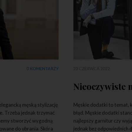
0 KOMENTARZY
23 CZERWCA 2022
2
Nieoczywiste 
 elegancką męską stylizację
Męskie dodatki to temat, k
ne. Trzeba jednak trzymać
błąd. Męskie dodatki stano
 chcemy stworzyć wygodną
najlepszy garnitur czy wy
sowane do ubrania. Skóra
jednak bez odpowiednich do