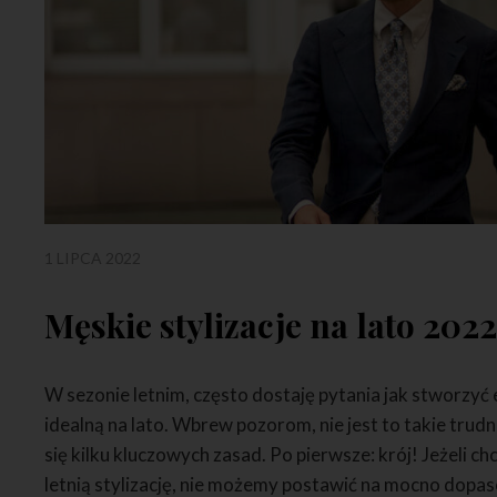
1 LIPCA 2022
Męskie stylizacje na lato 202
W sezonie letnim, często dostaję pytania jak stworzyć
idealną na lato. Wbrew pozorom, nie jest to takie trud
się kilku kluczowych zasad. Po pierwsze: krój! Jeżeli
letnią stylizację, nie możemy postawić na mocno dopa