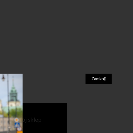
Zamknij
ź także mój sklep