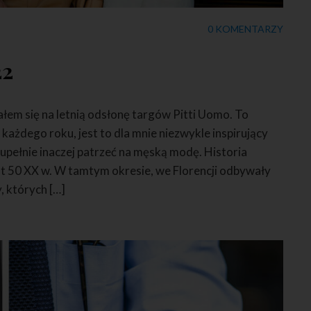
0 KOMENTARZY
22
łem się na letnią odsłonę targów Pitti Uomo. To
każdego roku, jest to dla mnie niezwykle inspirujący
upełnie inaczej patrzeć na męską modę. Historia
at 50 XX w. W tamtym okresie, we Florencji odbywały
, których […]