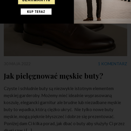
30 MAJA 2022
1 KOMENTARZ
Jak pielęgnować męskie buty?
Czyste i schludnie buty są niezwykle istotnym elementem
męskiej garderoby. Możemy mieć idealnie wyprasowaną
koszulę, elegancki garnitur ale brudne lub niezadbane męskie
buty to wpadka, którą ciężko ukryć. Nie tylko nowe buty
męskie, mogą pięknie błyszczeć i dobrze się prezentować.
Poniżej dam Ci kilka porad, jak dbać o buty aby służyły Ci przez
długi czas i […]