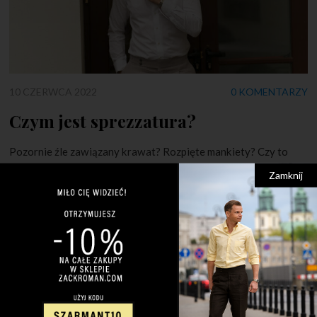
10 CZERWCA 2022
0 KOMENTARZY
Czym jest sprezzatura?
Pozornie źle zawiązany krawat? Rozpięte mankiety? Czy to
błędy? Nie! To sprezzatura! Wiele osób często pyta mnie –
Zamknij
czym jest sprezzatura? Wyjaśnienie tego pojęcia jest
jednocześnie proste i skomplikowane. Jest to swego rodzaju
niedbalstwo i łamanie modowych reguł, ale co najważniejsze –
jest to świadome niedbalstwo, którego celem jest przede
wszystkim wyrażenie siebie. Rozpięcie koszuli […]