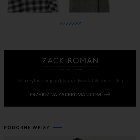
Jeśli czytasz mojego bloga, odwiedź także mój sklep
PRZEJDŹ NA ZACKROMAN.COM
PODOBNE WPISY