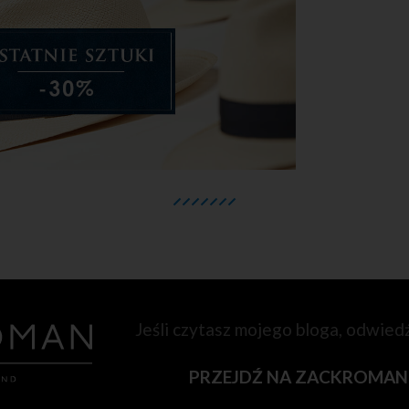
Jeśli czytasz mojego bloga, odwied
PRZEJDŹ NA ZACKROMA