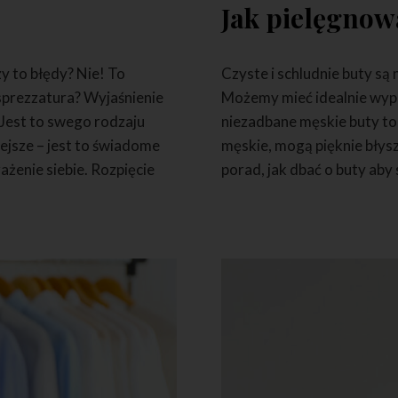
Jak pielęgnow
y to błędy? Nie! To
Czyste i schludnie buty s
sprezzatura? Wyjaśnienie
Możemy mieć idealnie wypr
 Jest to swego rodzaju
niezadbane męskie buty to
ejsze – jest to świadome
męskie, mogą pięknie błysz
żenie siebie. Rozpięcie
porad, jak dbać o buty aby s