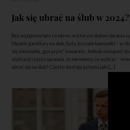
Jak się ubrać na ślub w 2024?
Bez wątpienia lato to okres, w którym ślubne ubrania s
Męskie garnitury na ślub, buty, koszule kamizelki – w ok
się niezwykle „gorącym” towarem. Jednak mnogość dost
stylizacji często sprawia, że nie wiemy co wybrać – wted
ubrać się na ślub? Często dostaję pytania jaki […]