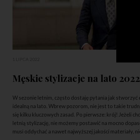
1 LIPCA 2022
Męskie stylizacje na lato 202
W sezonie letnim, często dostaję pytania jak stworzyć
idealną na lato. Wbrew pozorom, nie jest to takie trud
się kilku kluczowych zasad. Po pierwsze: krój! Jeżeli
letnią stylizację, nie możemy postawić na mocno dopa
musi oddychać a nawet najwyższej jakości materiały, ni