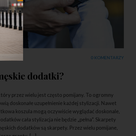
0 KOMENTARZY
męskie dodatki?
tóry przez wielu jest często pomijany. To ogromny
wią doskonałe uzupełnienie każdej stylizacji. Nawet
jątkowa koszula mogą oczywiście wyglądać doskonale,
datków cała stylizacja nie będzie „pełna”. Skarpety
ęskich dodatków są skarpety. Przez wielu pomijane,
lorze grantu, […]