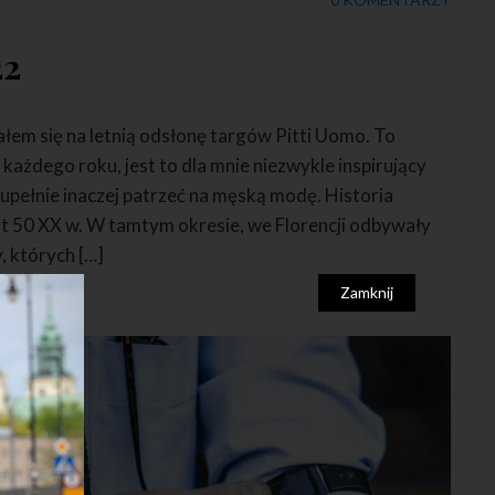
22
łem się na letnią odsłonę targów Pitti Uomo. To
każdego roku, jest to dla mnie niezwykle inspirujący
upełnie inaczej patrzeć na męską modę. Historia
at 50 XX w. W tamtym okresie, we Florencji odbywały
, których […]
Zamknij