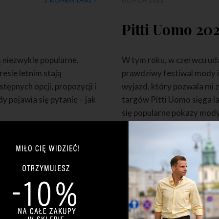
Pitti Uomo 20
ą niezwykle popularne.
W tym roku, w czerwcu uda
resie letnim stają
prawdziwy festiwal mody i 
ępnych opcji, propozycji i
wyjazd, który pozwala mi z
y pojawia się pytanie – jak
targów Pitti Uomo sięga l
się popularne pokazy mody