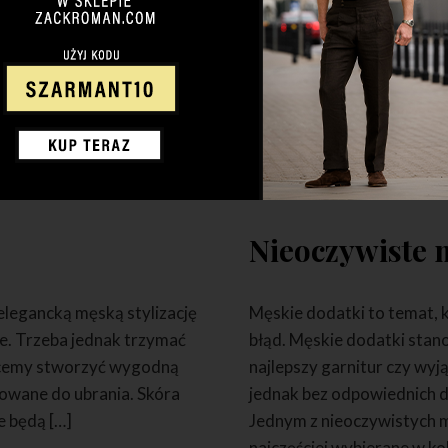
0 KOMENTARZY
23 CZERWCA 2022
2
Nieoczywiste 
 elegancką męską stylizację
Męskie dodatki to temat, k
ne. Trzeba jednak trzymać
błąd. Męskie dodatki stano
 chcemy stworzyć wygodną
najlepszy garnitur czy wy
sowane do ubrania. Skóra
jednak bez odpowiednich do
e będą […]
Jednym z nieoczywistych m
najczęściej wybierane w ko