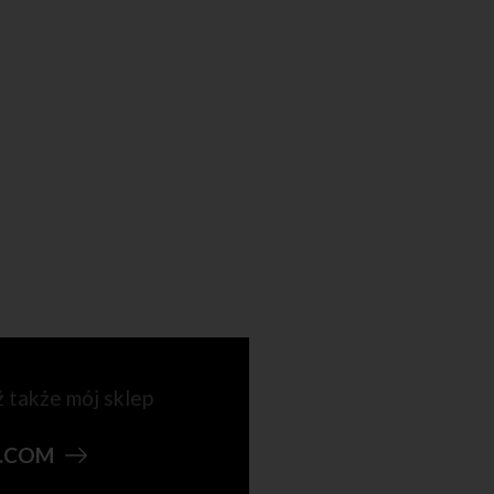
ź także mój sklep
N.COM