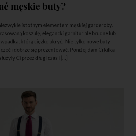
ać męskie buty?
ą niezwykle istotnym elementem męskiej garderoby.
asowaną koszulę, elegancki garnitur ale brudne lub
 wpadka, którą ciężko ukryć. Nie tylko nowe buty
czeć i dobrze się prezentować. Poniżej dam Ci kilka
łużyły Ci przez długi czas i […]