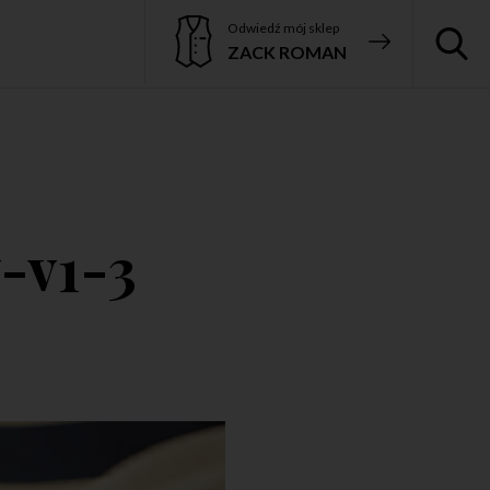
Odwiedź mój sklep
ZACK ROMAN
-v1-3