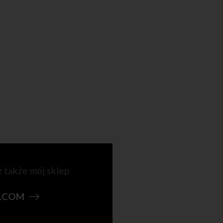
ź także mój sklep
N.COM