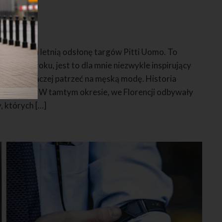
22
łem się na letnią odsłonę targów Pitti Uomo. To
każdego roku, jest to dla mnie niezwykle inspirujący
upełnie inaczej patrzeć na męską modę. Historia
at 50 XX w. W tamtym okresie, we Florencji odbywały
, których […]