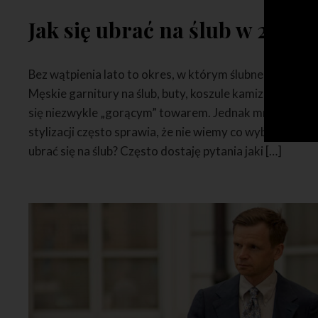
Jak się ubrać na ślub w 2024?
Bez wątpienia lato to okres, w którym ślubne ubrania s
Męskie garnitury na ślub, buty, koszule kamizelki – w ok
się niezwykle „gorącym” towarem. Jednak mnogość dost
stylizacji często sprawia, że nie wiemy co wybrać – wted
ubrać się na ślub? Często dostaję pytania jaki […]