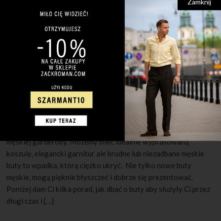
Zamknij
30 MAJA 2022
1 KOMENTARZ
Jak pielęgnować męskie buty?
Czyste i schludnie buty są niezwykle istotnym elementem
męskiej garderoby. Możemy mieć idealnie wyprasowaną
koszulę, elegancki garnitur ale brudne lub niezadbane męskie
buty to wpadka, którą ciężko ukryć. Nie tylko nowe buty
męskie, mogą pięknie błyszczeć i dobrze się prezentować.
Poniżej dam Ci kilka porad, jak dbać o buty aby służyły Ci przez
długi czas i […]