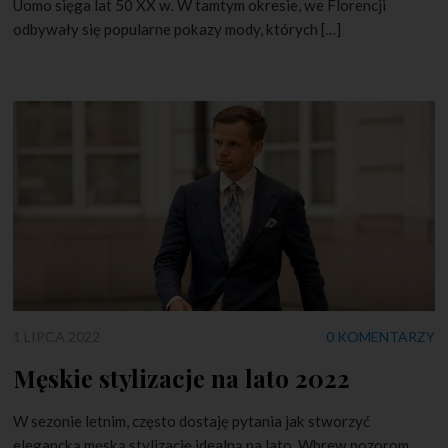
Uomo sięga lat 50 XX w. W tamtym okresie, we Florencji
odbywały się popularne pokazy mody, których […]
1 LIPCA 2022
0 KOMENTARZY
Męskie stylizacje na lato 2022
W sezonie letnim, często dostaję pytania jak stworzyć
elegancką męską stylizację idealną na lato. Wbrew pozorom,