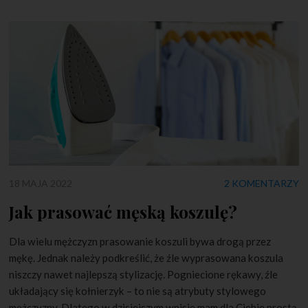
18 MAJA 2022
2 KOMENTARZY
Jak prasować męską koszulę?
Dla wielu mężczyzn prasowanie koszuli bywa drogą przez
mękę. Jednak należy podkreślić, że źle wyprasowana koszula
niszczy nawet najlepszą stylizację. Pogniecione rękawy, źle
układający się kołnierzyk – to nie są atrybuty stylowego
mężczyzny. Dlatego w dzisiejszym wpisie mam dla Ciebie prostą