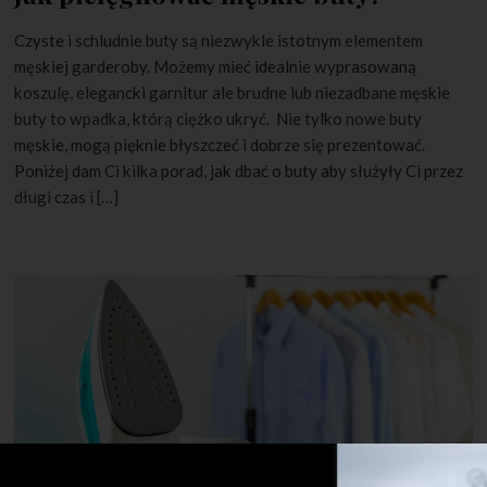
Czyste i schludnie buty są niezwykle istotnym elementem
męskiej garderoby. Możemy mieć idealnie wyprasowaną
koszulę, elegancki garnitur ale brudne lub niezadbane męskie
buty to wpadka, którą ciężko ukryć. Nie tylko nowe buty
męskie, mogą pięknie błyszczeć i dobrze się prezentować.
Poniżej dam Ci kilka porad, jak dbać o buty aby służyły Ci przez
długi czas i […]