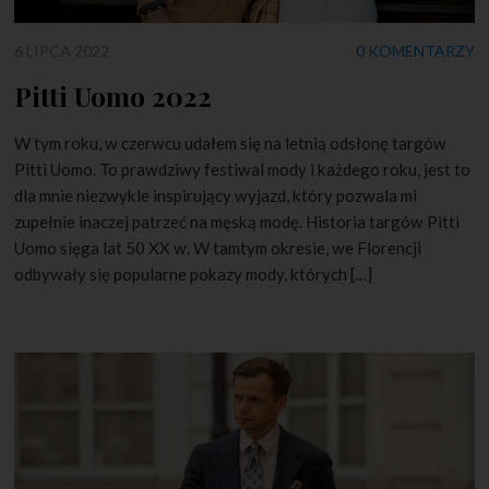
6 LIPCA 2022
0 KOMENTARZY
Pitti Uomo 2022
W tym roku, w czerwcu udałem się na letnią odsłonę targów
Pitti Uomo. To prawdziwy festiwal mody i każdego roku, jest to
dla mnie niezwykle inspirujący wyjazd, który pozwala mi
zupełnie inaczej patrzeć na męską modę. Historia targów Pitti
Uomo sięga lat 50 XX w. W tamtym okresie, we Florencji
odbywały się popularne pokazy mody, których […]