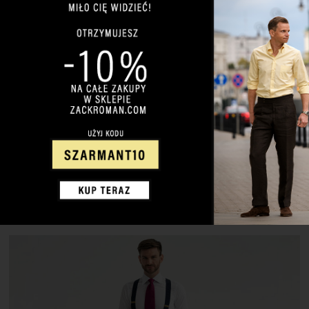
18 MAJA 2022
2 KOMENTARZY
Jak prasować męską koszulę?
Dla wielu mężczyzn prasowanie koszuli bywa drogą przez
mękę. Jednak należy podkreślić, że źle wyprasowana koszula
niszczy nawet najlepszą stylizację. Pogniecione rękawy, źle
układający się kołnierzyk – to nie są atrybuty stylowego
mężczyzny. Dlatego w dzisiejszym wpisie mam dla Ciebie prostą
instrukcję, która być może nie sprawi, że nagle pokochasz
prasowanie, ale bez wątpienia ułatwi […]