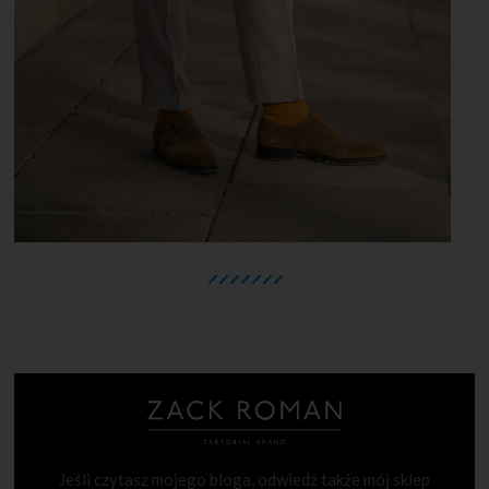
Jeśli czytasz mojego bloga, odwiedź także mój sklep