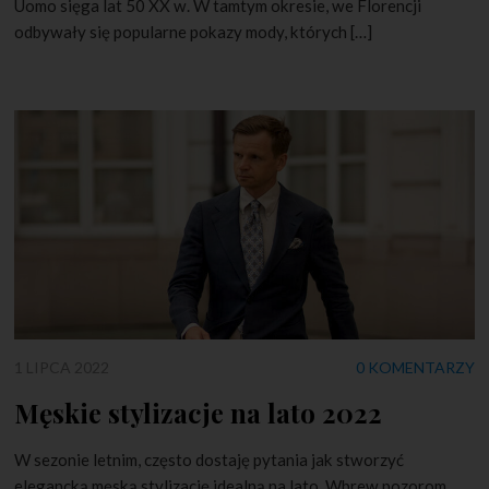
Uomo sięga lat 50 XX w. W tamtym okresie, we Florencji
odbywały się popularne pokazy mody, których […]
1 LIPCA 2022
0 KOMENTARZY
Męskie stylizacje na lato 2022
W sezonie letnim, często dostaję pytania jak stworzyć
elegancką męską stylizację idealną na lato. Wbrew pozorom,