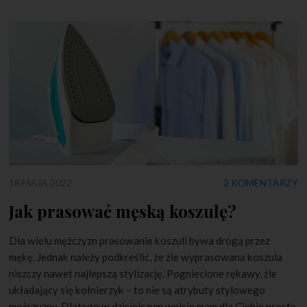
18 MAJA 2022
2 KOMENTARZY
Jak prasować męską koszulę?
Dla wielu mężczyzn prasowanie koszuli bywa drogą przez
mękę. Jednak należy podkreślić, że źle wyprasowana koszula
niszczy nawet najlepszą stylizację. Pogniecione rękawy, źle
układający się kołnierzyk – to nie są atrybuty stylowego
mężczyzny. Dlatego w dzisiejszym wpisie mam dla Ciebie prostą