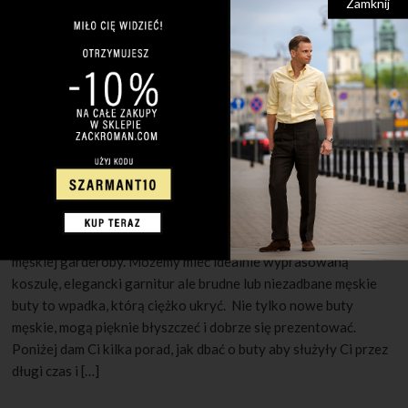
Zamknij
30 MAJA 2022
1 KOMENTARZ
Jak pielęgnować męskie buty?
Czyste i schludnie buty są niezwykle istotnym elementem
męskiej garderoby. Możemy mieć idealnie wyprasowaną
koszulę, elegancki garnitur ale brudne lub niezadbane męskie
buty to wpadka, którą ciężko ukryć. Nie tylko nowe buty
męskie, mogą pięknie błyszczeć i dobrze się prezentować.
Poniżej dam Ci kilka porad, jak dbać o buty aby służyły Ci przez
długi czas i […]