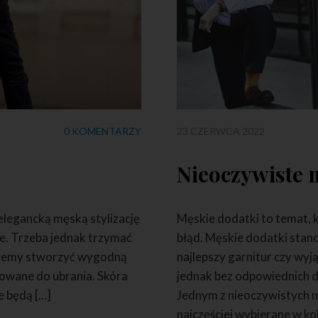
0 KOMENTARZY
23 CZERWCA 2022
2
Nieoczywiste 
 elegancką męską stylizację
Męskie dodatki to temat, k
ne. Trzeba jednak trzymać
błąd. Męskie dodatki stano
 chcemy stworzyć wygodną
najlepszy garnitur czy wy
sowane do ubrania. Skóra
jednak bez odpowiednich do
e będą […]
Jednym z nieoczywistych m
najczęściej wybierane w ko