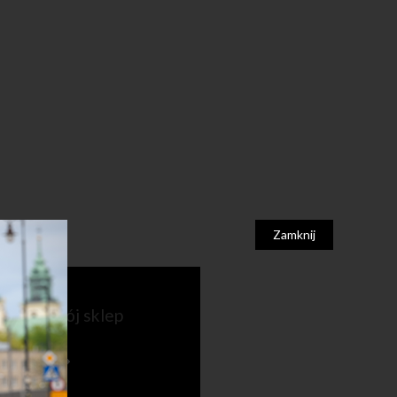
Zamknij
ź także mój sklep
N.COM