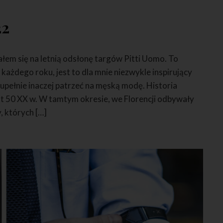
22
łem się na letnią odsłonę targów Pitti Uomo. To
każdego roku, jest to dla mnie niezwykle inspirujący
upełnie inaczej patrzeć na męską modę. Historia
at 50 XX w. W tamtym okresie, we Florencji odbywały
, których […]