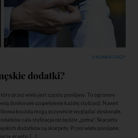
0 KOMENTARZY
męskie dodatki?
tóry przez wielu jest często pomijany. To ogromny
wią doskonałe uzupełnienie każdej stylizacji. Nawet
jątkowa koszula mogą oczywiście wyglądać doskonale,
datków cała stylizacja nie będzie „pełna”. Skarpety
ęskich dodatków są skarpety. Przez wielu pomijane,
lorze grantu, […]