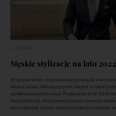
1 LIPCA 2022
Męskie stylizacje na lato 202
W sezonie letnim, często dostaję pytania jak stworzyć
idealną na lato. Wbrew pozorom, nie jest to takie trud
się kilku kluczowych zasad. Po pierwsze: krój! Jeżeli
letnią stylizację, nie możemy postawić na mocno dopa
musi oddychać a nawet najwyższej jakości materiały, ni