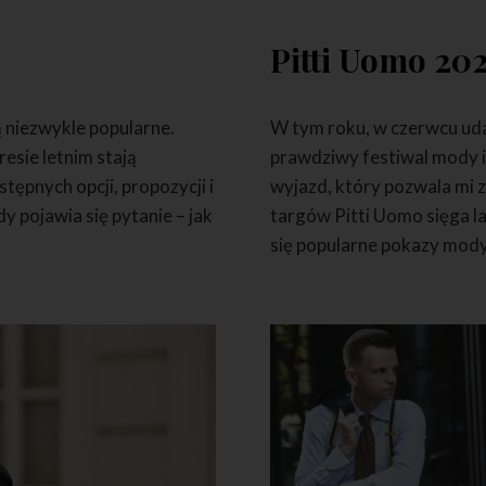
Pitti Uomo 20
ą niezwykle popularne.
W tym roku, w czerwcu uda
resie letnim stają
prawdziwy festiwal mody i 
ępnych opcji, propozycji i
wyjazd, który pozwala mi z
y pojawia się pytanie – jak
targów Pitti Uomo sięga l
się popularne pokazy mody