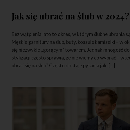
Jak się ubrać na ślub w 2024?
Bez wątpienia lato to okres, w którym ślubne ubrania s
Męskie garnitury na ślub, buty, koszule kamizelki – w ok
się niezwykle „gorącym” towarem. Jednak mnogość dost
stylizacji często sprawia, że nie wiemy co wybrać – wted
ubrać się na ślub? Często dostaję pytania jaki […]