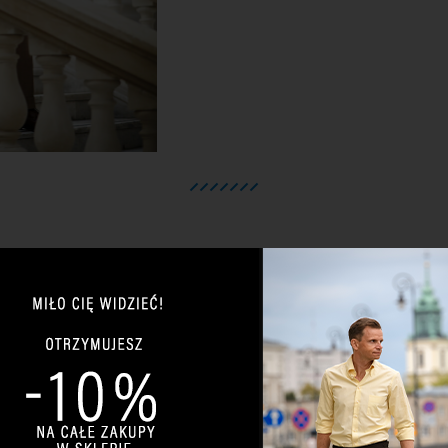
Jeśli czytasz mojego bloga, odwied
PRZEJDŹ NA ZACKROMA