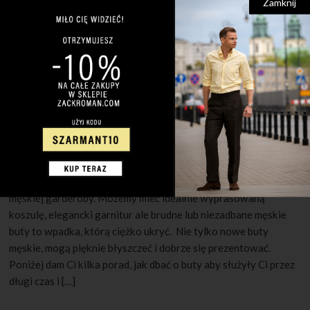
Zamknij
30 MAJA 2022
1 KOMENTARZ
Jak pielęgnować męskie buty?
Czyste i schludnie buty są niezwykle istotnym elementem
męskiej garderoby. Możemy mieć idealnie wyprasowaną
koszulę, elegancki garnitur ale brudne lub niezadbane męskie
buty to wpadka, którą ciężko ukryć. Nie tylko nowe buty
męskie, mogą pięknie błyszczeć i dobrze się prezentować.
Poniżej dam Ci kilka porad, jak dbać o buty aby służyły Ci przez
długi czas i […]