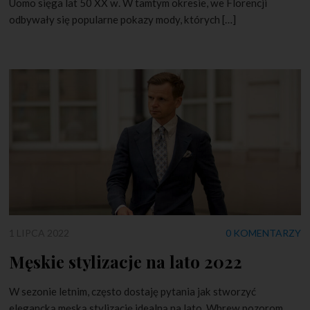
Uomo sięga lat 50 XX w. W tamtym okresie, we Florencji
odbywały się popularne pokazy mody, których […]
1 LIPCA 2022
0 KOMENTARZY
Męskie stylizacje na lato 2022
W sezonie letnim, często dostaję pytania jak stworzyć
elegancką męską stylizację idealną na lato. Wbrew pozorom,