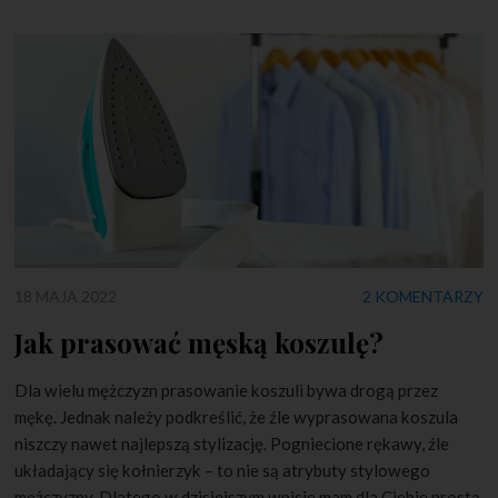
18 MAJA 2022
2 KOMENTARZY
Jak prasować męską koszulę?
Dla wielu mężczyzn prasowanie koszuli bywa drogą przez
mękę. Jednak należy podkreślić, że źle wyprasowana koszula
niszczy nawet najlepszą stylizację. Pogniecione rękawy, źle
układający się kołnierzyk – to nie są atrybuty stylowego
mężczyzny. Dlatego w dzisiejszym wpisie mam dla Ciebie prostą