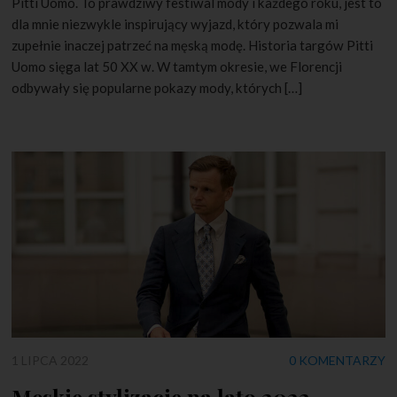
Pitti Uomo. To prawdziwy festiwal mody i każdego roku, jest to
dla mnie niezwykle inspirujący wyjazd, który pozwala mi
zupełnie inaczej patrzeć na męską modę. Historia targów Pitti
Uomo sięga lat 50 XX w. W tamtym okresie, we Florencji
odbywały się popularne pokazy mody, których […]
1 LIPCA 2022
0 KOMENTARZY