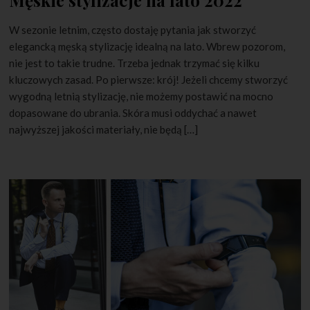
Męskie stylizacje na lato 2022
W sezonie letnim, często dostaję pytania jak stworzyć
elegancką męską stylizację idealną na lato. Wbrew pozorom,
nie jest to takie trudne. Trzeba jednak trzymać się kilku
kluczowych zasad. Po pierwsze: krój! Jeżeli chcemy stworzyć
wygodną letnią stylizację, nie możemy postawić na mocno
dopasowane do ubrania. Skóra musi oddychać a nawet
najwyższej jakości materiały, nie będą […]