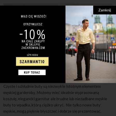
Zamknij
30 MAJA 2022
1 KOMENTARZ
Jak pielęgnować męskie buty?
Czyste i schludnie buty są niezwykle istotnym elementem
męskiej garderoby. Możemy mieć idealnie wyprasowaną
koszulę, elegancki garnitur ale brudne lub niezadbane męskie
buty to wpadka, którą ciężko ukryć. Nie tylko nowe buty
męskie, mogą pięknie błyszczeć i dobrze się prezentować.