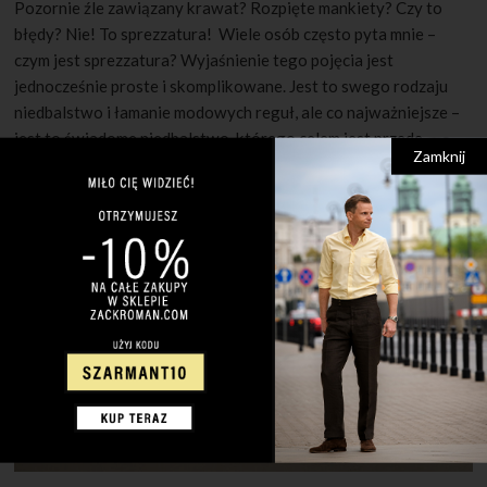
Pozornie źle zawiązany krawat? Rozpięte mankiety? Czy to
błędy? Nie! To sprezzatura! Wiele osób często pyta mnie –
czym jest sprezzatura? Wyjaśnienie tego pojęcia jest
jednocześnie proste i skomplikowane. Jest to swego rodzaju
niedbalstwo i łamanie modowych reguł, ale co najważniejsze –
jest to świadome niedbalstwo, którego celem jest przede
Zamknij
wszystkim wyrażenie siebie. Rozpięcie koszuli […]