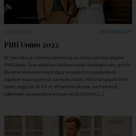
6 LIPCA 2022
0 KOMENTARZY
Pitti Uomo 2022
W tym roku, w czerwcu udałem się na letnią odsłonę targów
Pitti Uomo. To prawdziwy festiwal mody i każdego roku, jest to
dla mnie niezwykle inspirujący wyjazd, który pozwala mi
zupełnie inaczej patrzeć na męską modę. Historia targów Pitti
Uomo sięga lat 50 XX w. W tamtym okresie, we Florencji
odbywały się popularne pokazy mody, których […]