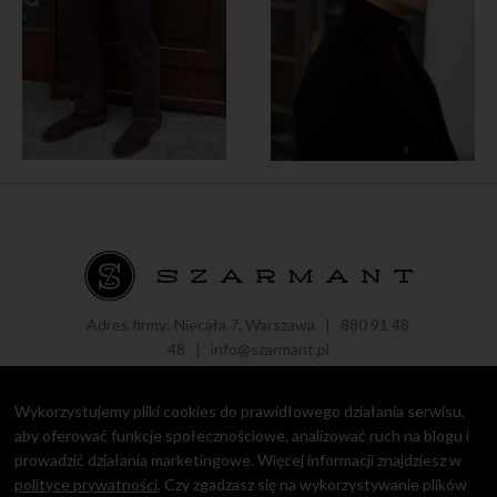
Adres firmy: Niecała 7, Warszawa |
880 91 48
48
|
info@szarmant.pl
Wykorzystujemy pliki cookies do prawidłowego działania serwisu,
aby oferować funkcje społecznościowe, analizować ruch na blogu i
prowadzić działania marketingowe. Więcej informacji znajdziesz w
Copyright © 2016 - 2021 Roman Zaczkiewicz.
Polityka prywatności
polityce prywatności
. Czy zgadzasz się na wykorzystywanie plików