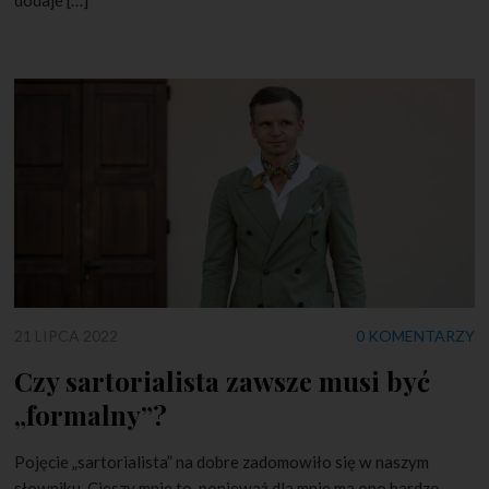
21 LIPCA 2022
0 KOMENTARZY
Czy sartorialista zawsze musi być
„formalny”?
Pojęcie „sartorialista” na dobre zadomowiło się w naszym
słowniku. Cieszy mnie to, ponieważ dla mnie ma ono bardzo