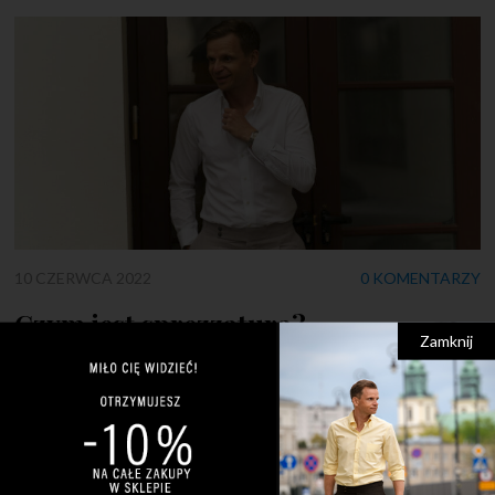
10 CZERWCA 2022
0 KOMENTARZY
Czym jest sprezzatura?
Zamknij
Pozornie źle zawiązany krawat? Rozpięte mankiety? Czy to
błędy? Nie! To sprezzatura! Wiele osób często pyta mnie –
czym jest sprezzatura? Wyjaśnienie tego pojęcia jest
jednocześnie proste i skomplikowane. Jest to swego rodzaju
niedbalstwo i łamanie modowych reguł, ale co najważniejsze –