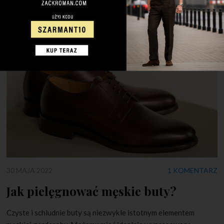
jest to świadome niedbalstwo, którego celem jest przede
wszystkim wyrażenie siebie. Rozpięcie koszuli […]
30 MAJA 2022
1 KOMENTARZ
Jak pielęgnować męskie buty?
Czyste i schludnie buty są niezwykle istotnym elementem