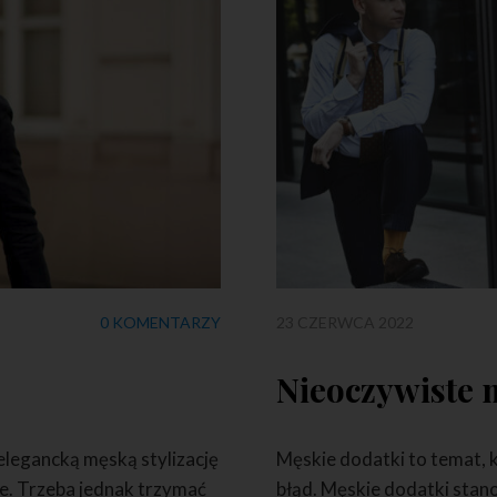
0 KOMENTARZY
23 CZERWCA 2022
2
Nieoczywiste 
 elegancką męską stylizację
Męskie dodatki to temat, k
ne. Trzeba jednak trzymać
błąd. Męskie dodatki stano