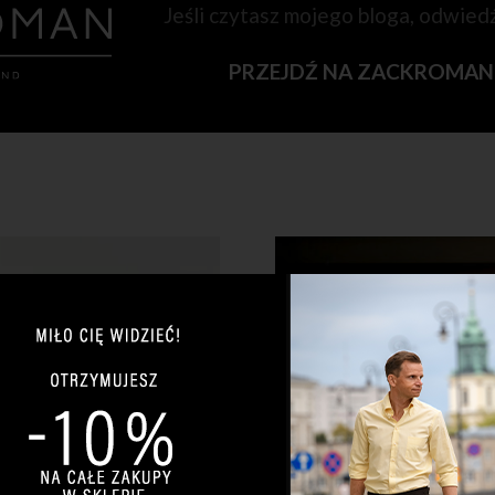
Jeśli czytasz mojego bloga, odwied
PRZEJDŹ NA ZACKROMA