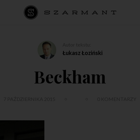
Autor tekstu:
Łukasz Łoziński
Beckham
7 PAŹDZIERNIKA 2015
0 KOMENTARZY