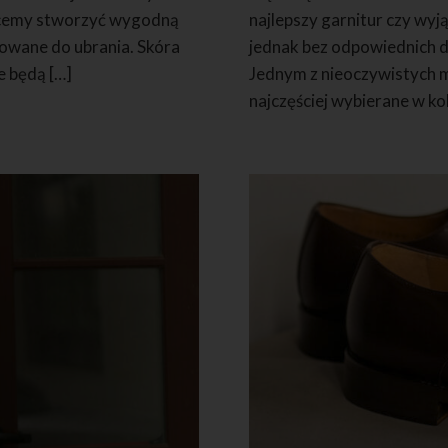
 chcemy stworzyć wygodną
najlepszy garnitur czy wy
sowane do ubrania. Skóra
jednak bez odpowiednich do
e będą […]
Jednym z nieoczywistych m
najczęściej wybierane w ko