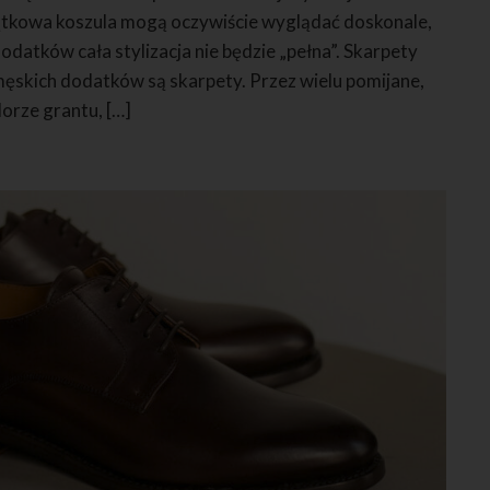
jątkowa koszula mogą oczywiście wyglądać doskonale,
datków cała stylizacja nie będzie „pełna”. Skarpety
ęskich dodatków są skarpety. Przez wielu pomijane,
lorze grantu, […]