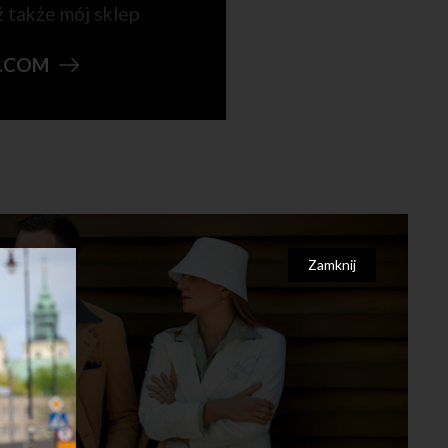
ź także mój sklep
N.COM
Zamknij