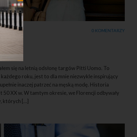
0 KOMENTARZY
22
łem się na letnią odsłonę targów Pitti Uomo. To
każdego roku, jest to dla mnie niezwykle inspirujący
upełnie inaczej patrzeć na męską modę. Historia
at 50 XX w. W tamtym okresie, we Florencji odbywały
, których […]