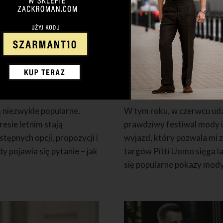
2 KOMENTARZY
6 LIPCA 2022
Pitti Uomo 20
ą niezwykle popularne.
W tym roku, w czerwcu uda
resie letnim stają
prawdziwy festiwal mody i 
ępnych opcji, propozycji i
wyjazd, który pozwala mi z
y pojawia się pytanie – jak
targów Pitti Uomo sięga l
się popularne pokazy mody