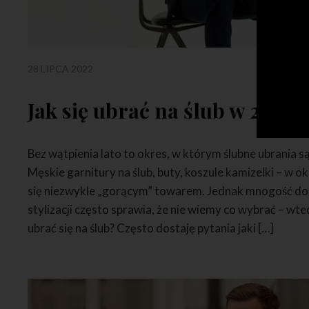
28 LIPCA 2022
Jak się ubrać na ślub w 2024?
Bez wątpienia lato to okres, w którym ślubne ubrania s
Męskie garnitury na ślub, buty, koszule kamizelki – w ok
się niezwykle „gorącym” towarem. Jednak mnogość dost
stylizacji często sprawia, że nie wiemy co wybrać – wted
ubrać się na ślub? Często dostaję pytania jaki […]