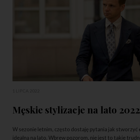
1 LIPCA 2022
Męskie stylizacje na lato 202
W sezonie letnim, często dostaję pytania jak stworzyć
idealną na lato. Wbrew pozorom, nie jest to takie trud