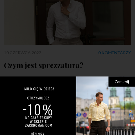
10 CZERWCA 2022
0 KOMENTARZY
Czym jest sprezzatura?
Pozornie źle zawiązany krawat? Rozpięte mankiety? Czy to
Zamknij
błędy? Nie! To sprezzatura! Wiele osób często pyta mnie –
czym jest sprezzatura? Wyjaśnienie tego pojęcia jest
jednocześnie proste i skomplikowane. Jest to swego rodzaju
niedbalstwo i łamanie modowych reguł, ale co najważniejsze –
jest to świadome niedbalstwo, którego celem jest przede
wszystkim wyrażenie siebie. Rozpięcie koszuli […]