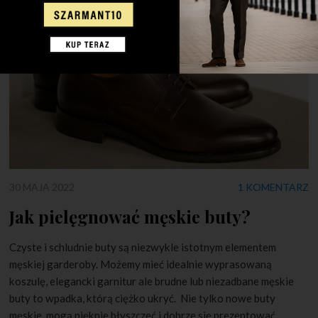
30 MAJA 2022
1 KOMENTARZ
Jak pielęgnować męskie buty?
Czyste i schludnie buty są niezwykle istotnym elementem
męskiej garderoby. Możemy mieć idealnie wyprasowaną
koszulę, elegancki garnitur ale brudne lub niezadbane męskie
buty to wpadka, którą ciężko ukryć. Nie tylko nowe buty
męskie, mogą pięknie błyszczeć i dobrze się prezentować.