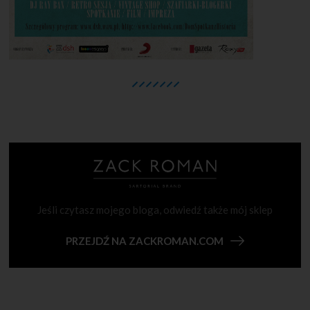
Jeśli czytasz mojego bloga, odwiedź także mój sklep
PRZEJDŹ NA ZACKROMAN.COM