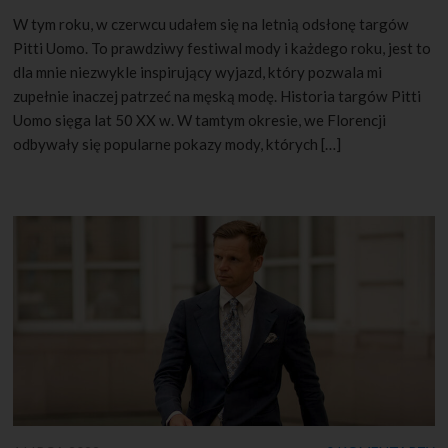
W tym roku, w czerwcu udałem się na letnią odsłonę targów
Pitti Uomo. To prawdziwy festiwal mody i każdego roku, jest to
dla mnie niezwykle inspirujący wyjazd, który pozwala mi
zupełnie inaczej patrzeć na męską modę. Historia targów Pitti
Uomo sięga lat 50 XX w. W tamtym okresie, we Florencji
odbywały się popularne pokazy mody, których […]