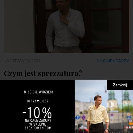
10 CZERWCA 2022
0 KOMENTARZY
Czym jest sprezzatura?
Zamknij
Pozornie źle zawiązany krawat? Rozpięte mankiety? Czy to
błędy? Nie! To sprezzatura! Wiele osób często pyta mnie –
czym jest sprezzatura? Wyjaśnienie tego pojęcia jest
jednocześnie proste i skomplikowane. Jest to swego rodzaju
niedbalstwo i łamanie modowych reguł, ale co najważniejsze –
jest to świadome niedbalstwo, którego celem jest przede
wszystkim wyrażenie siebie. Rozpięcie koszuli […]