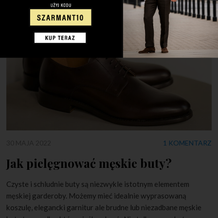
30 MAJA 2022
1 KOMENTARZ
Jak pielęgnować męskie buty?
Czyste i schludnie buty są niezwykle istotnym elementem
męskiej garderoby. Możemy mieć idealnie wyprasowaną
koszulę, elegancki garnitur ale brudne lub niezadbane męskie