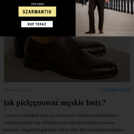
30 MAJA 2022
1 KOMENTARZ
Jak pielęgnować męskie buty?
Czyste i schludnie buty są niezwykle istotnym elementem
męskiej garderoby. Możemy mieć idealnie wyprasowaną
koszulę, elegancki garnitur ale brudne lub niezadbane męskie