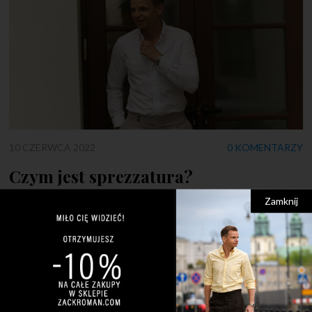
10 CZERWCA 2022
0 KOMENTARZY
Czym jest sprezzatura?
Zamknij
Pozornie źle zawiązany krawat? Rozpięte mankiety? Czy to
błędy? Nie! To sprezzatura! Wiele osób często pyta mnie –
czym jest sprezzatura? Wyjaśnienie tego pojęcia jest
jednocześnie proste i skomplikowane. Jest to swego rodzaju
niedbalstwo i łamanie modowych reguł, ale co najważniejsze –
jest to świadome niedbalstwo, którego celem jest przede
wszystkim wyrażenie siebie. Rozpięcie koszuli […]