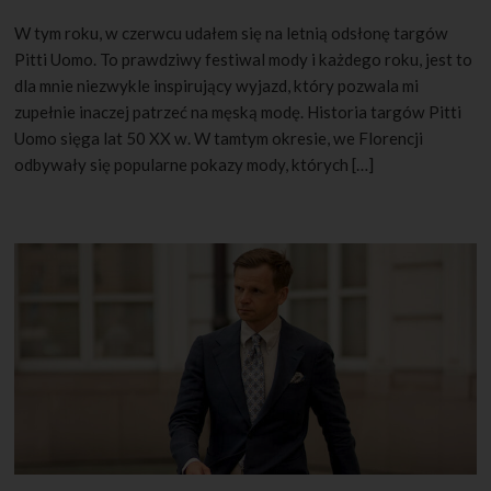
W tym roku, w czerwcu udałem się na letnią odsłonę targów
Pitti Uomo. To prawdziwy festiwal mody i każdego roku, jest to
dla mnie niezwykle inspirujący wyjazd, który pozwala mi
zupełnie inaczej patrzeć na męską modę. Historia targów Pitti
Uomo sięga lat 50 XX w. W tamtym okresie, we Florencji
odbywały się popularne pokazy mody, których […]