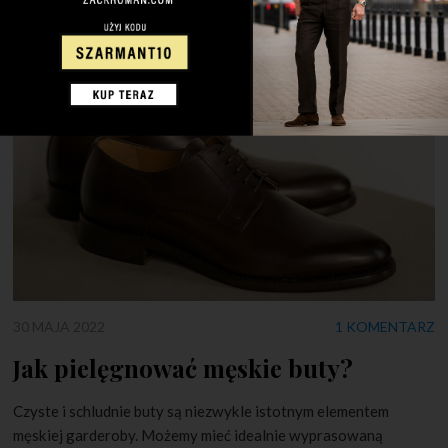
wszystkim wyrażenie siebie. Rozpięcie koszuli […]
30 MAJA 2022
1 KOMENTARZ
Jak pielęgnować męskie buty?
Czyste i schludnie buty są niezwykle istotnym elementem
męskiej garderoby. Możemy mieć idealnie wyprasowaną