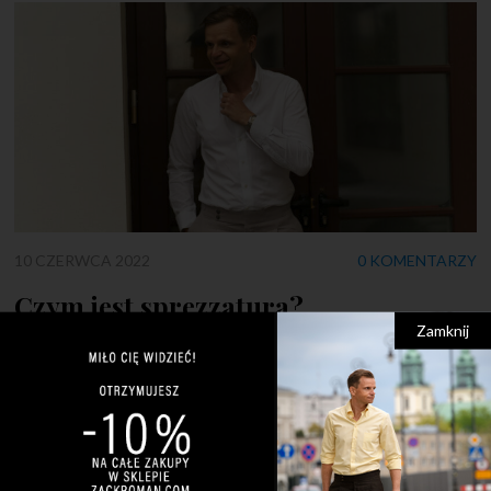
10 CZERWCA 2022
0 KOMENTARZY
Czym jest sprezzatura?
Zamknij
Pozornie źle zawiązany krawat? Rozpięte mankiety? Czy to
błędy? Nie! To sprezzatura! Wiele osób często pyta mnie –
czym jest sprezzatura? Wyjaśnienie tego pojęcia jest
jednocześnie proste i skomplikowane. Jest to swego rodzaju
niedbalstwo i łamanie modowych reguł, ale co najważniejsze –
jest to świadome niedbalstwo, którego celem jest przede