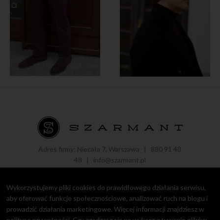
Adres firmy: Niecała 7, Warszawa |
880 91 48
48
|
info@szarmant.pl
Wykorzystujemy pliki cookies do prawidłowego działania serwisu,
aby oferować funkcje społecznościowe, analizować ruch na blogu i
prowadzić działania marketingowe. Więcej informacji znajdziesz w
Copyright © 2016 - 2021 Roman Zaczkiewicz.
Polityka prywatności
polityce prywatności
. Czy zgadzasz się na wykorzystywanie plików