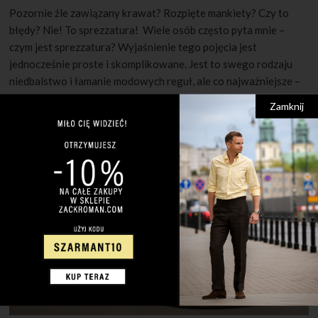
Pozornie źle zawiązany krawat? Rozpięte mankiety? Czy to
błędy? Nie! To sprezzatura! Wiele osób często pyta mnie –
czym jest sprezzatura? Wyjaśnienie tego pojęcia jest
jednocześnie proste i skomplikowane. Jest to swego rodzaju
niedbalstwo i łamanie modowych reguł, ale co najważniejsze –
jest to świadome niedbalstwo, którego celem jest przede
Zamknij
wszystkim wyrażenie siebie. Rozpięcie koszuli […]