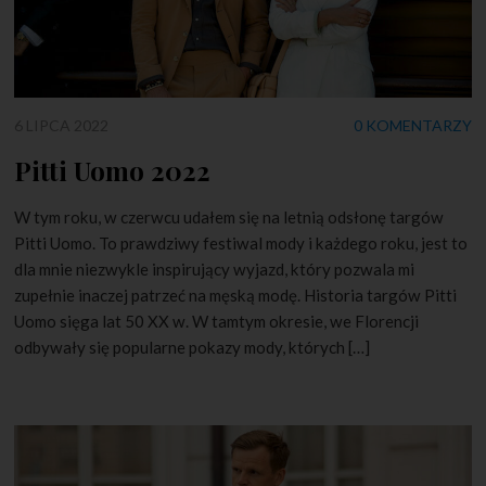
6 LIPCA 2022
0 KOMENTARZY
Pitti Uomo 2022
W tym roku, w czerwcu udałem się na letnią odsłonę targów
Pitti Uomo. To prawdziwy festiwal mody i każdego roku, jest to
dla mnie niezwykle inspirujący wyjazd, który pozwala mi
zupełnie inaczej patrzeć na męską modę. Historia targów Pitti
Uomo sięga lat 50 XX w. W tamtym okresie, we Florencji
odbywały się popularne pokazy mody, których […]